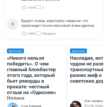
6 639
3
Бушует пожар, аэропорты закрыли: что
5
происходит после массовой атаки дронов
4 803
Обсудить
МНЕНИЕ
МНЕНИЕ
«Никого нельзя
Наследие, кото
победить». О чем
чудом не разва
главный блокбастер
транспортный 
этого года, который
разнес миф о 
бьет рекорды в
советских доро
прокате: честный
отзыв на «Одиссею»
Нолана
Олег Арефьев
Блогер, предпри
Стас Соколов