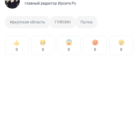
главный редактор Ирсити.Ру
Иркутская область
ГУФСИН
Пытка
0
0
0
0
0