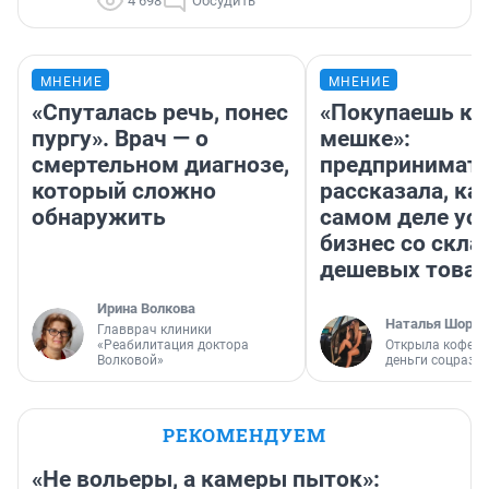
4 698
Обсудить
МНЕНИЕ
МНЕНИЕ
«Спуталась речь, понес
«Покупаешь ко
пургу». Врач — о
мешке»:
смертельном диагнозе,
предпринимат
который сложно
рассказала, как
обнаружить
самом деле ус
бизнес со скл
дешевых това
Ирина Волкова
Наталья Шорох
Главврач клиники
«Реабилитация доктора
Открыла кофейн
Волковой»
деньги соцразв
РЕКОМЕНДУЕМ
«Не вольеры, а камеры пыток»: