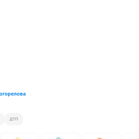
огорелова
ДТП