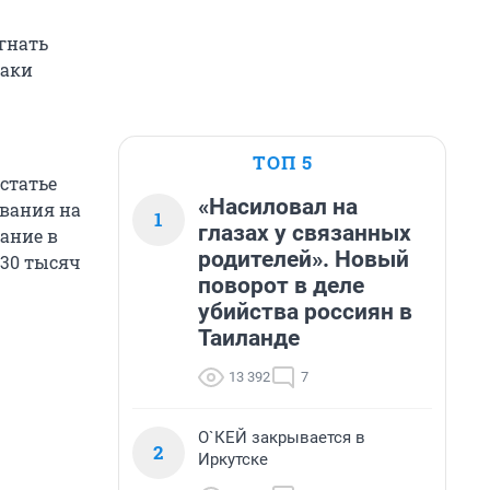
гнать
наки
ТОП 5
статье
«Насиловал на
ования на
1
глазах у связанных
ание в
родителей». Новый
 30 тысяч
поворот в деле
убийства россиян в
Таиланде
13 392
7
О`КЕЙ закрывается в
2
Иркутске