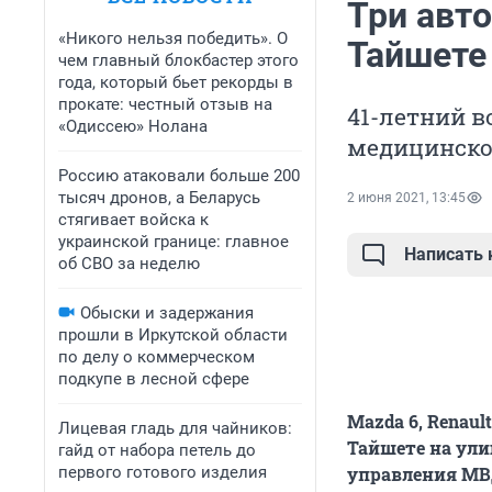
Три авт
«Никого нельзя победить». О
Тайшете
чем главный блокбастер этого
года, который бьет рекорды в
прокате: честный отзыв на
41-летний в
«Одиссею» Нолана
медицинско
Россию атаковали больше 200
тысяч дронов, а Беларусь
2 июня 2021, 13:45
стягивает войска к
украинской границе: главное
Написать
об СВО за неделю
Обыски и задержания
прошли в Иркутской области
по делу о коммерческом
подкупе в лесной сфере
Mazda 6, Renaul
Лицевая гладь для чайников:
Тайшете на ули
гайд от набора петель до
первого готового изделия
управления МВД