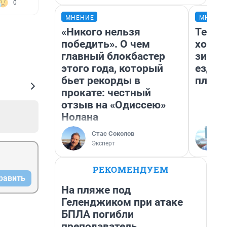
0
МНЕНИЕ
МНЕНИ
«Никого нельзя
Тепло
победить». О чем
холод
главный блокбастер
зимой
этого года, который
ездит
бьет рекорды в
плюсы
прокате: честный
отзыв на «Одиссею»
Нолана
Стас Соколов
Эксперт
РЕКОМЕНДУЕМ
равить
На пляже под
Геленджиком при атаке
БПЛА погибли
преподаватель