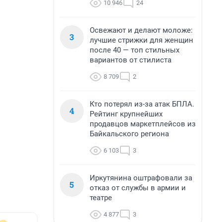
10 946
24
Освежают и делают моложе:
3
лучшие стрижки для женщин
после 40 — топ стильных
вариантов от стилиста
8 709
2
Кто потерял из-за атак БПЛА.
4
Рейтинг крупнейших
продавцов маркетплейсов из
Байкальского региона
6 103
3
Иркутянина оштрафовали за
5
отказ от службы в армии и
театре
4 877
3