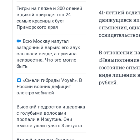
Тигры на пляже и 300 оленей
41-летний води
в дикой природе: топ-24
движущиеся вп
самых красивых бухт
опьянения, одн
Приморского края
освидетельство
Всю Москву напугал
загадочный взрыв: его звук
В отношении на
слышали везде, а причина
«Невыполнение 
неизвестна. Что это могло
быть
состояние опья
виде лишения в
«Смели гибриды Voyah». В
рублей.
России возник дефицит
электромобилей
Высокий подросток и девочка
с голубыми волосами
пропали в Иркутске. Они
вместе ушли гулять 3 августа
Второй заммэра Иркутска