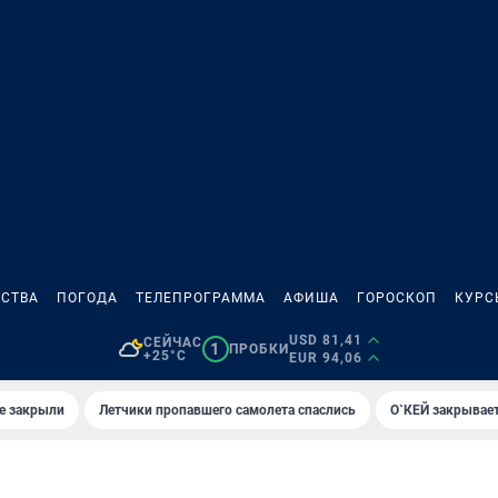
СТВА
ПОГОДА
ТЕЛЕПРОГРАММА
АФИША
ГОРОСКОП
КУРС
USD 81,41
СЕЙЧАС
1
ПРОБКИ
+25°C
EUR 94,06
е закрыли
Летчики пропавшего самолета спаслись
О`КЕЙ закрывает