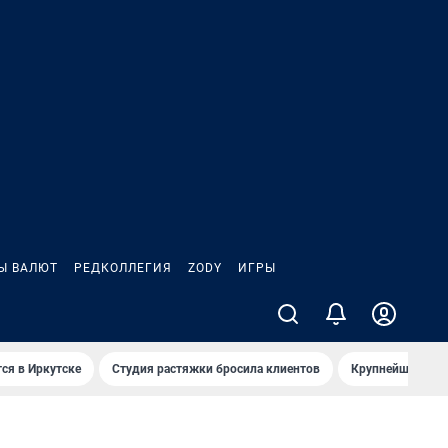
Ы ВАЛЮТ
РЕДКОЛЛЕГИЯ
ZODY
ИГРЫ
ся в Иркутске
Студия растяжки бросила клиентов
Крупнейшие про