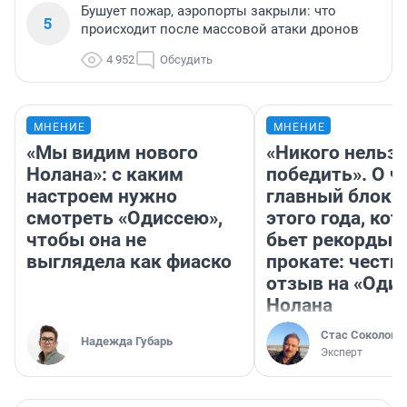
Бушует пожар, аэропорты закрыли: что
5
происходит после массовой атаки дронов
4 952
Обсудить
МНЕНИЕ
МНЕНИЕ
«Мы видим нового
«Никого нельз
Нолана»: с каким
победить». О ч
настроем нужно
главный блокб
смотреть «Одиссею»,
этого года, ко
чтобы она не
бьет рекорды 
выглядела как фиаско
прокате: честн
отзыв на «Оди
Нолана
Стас Соколов
Надежда Губарь
Эксперт