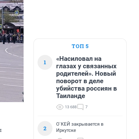
ТОП 5
«Насиловал на
1
глазах у связанных
родителей». Новый
поворот в деле
убийства россиян в
Таиланде
13 688
7
О`КЕЙ закрывается в
2
л
Иркутске