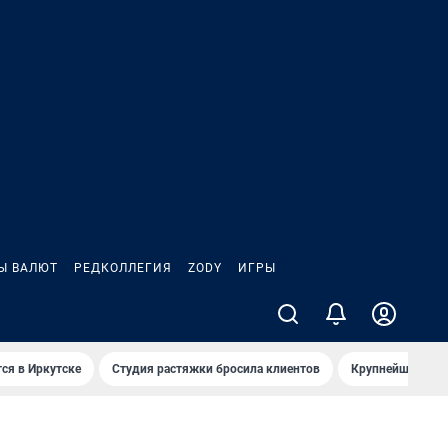
Ы ВАЛЮТ
РЕДКОЛЛЕГИЯ
ZODY
ИГРЫ
ся в Иркутске
Студия растяжки бросила клиентов
Крупнейшие про