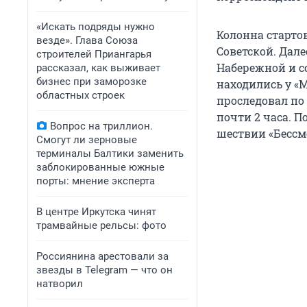
«Искать подряды нужно
Колонна стартов
везде». Глава Союза
Советской. Дал
строителей Приангарья
Набережной и с
рассказал, как выживает
бизнес при заморозке
находились у «М
областных строек
проследовал по
почти 2 часа. П
Вопрос на триллион.
шествии «Бессм
Смогут ли зерновые
терминалы Балтики заменить
заблокированные южные
порты: мнение эксперта
В центре Иркутска чинят
трамвайные рельсы: фото
Россиянина арестовали за
звезды в Telegram — что он
натворил