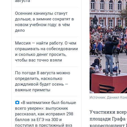
августа
Осенние каникулы станут
дольше, а зимние сократят в
новом учебном году: в чём
дело
Миссия — найти работу. О чем
спрашивать на собеседовании
и сколько денег просить,
чтобы вас точно взяли
По погоде 8 августа можно
определить, насколько
дождливой будет осень —
важные приметы
Источник: 
Даниил Кон
«В математике был больше
всего уверен»: выпускник
Участники всер
рассказал, как исправил 298
площади Графа С
баллов за ЕГЭ на 300 и
корреспондент 
поступил в престижный вуз