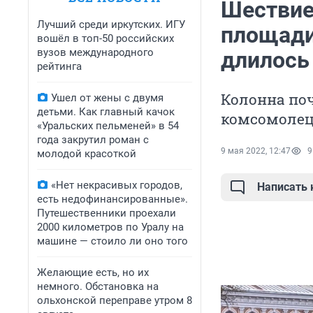
Шествие
Лучший среди иркутских. ИГУ
площади
вошёл в топ-50 российских
вузов международного
длилось
рейтинга
Колонна поч
Ушел от жены с двумя
детьми. Как главный качок
комсомолец»
«Уральских пельменей» в 54
года закрутил роман с
9 мая 2022, 12:47
9
молодой красоткой
«Нет некрасивых городов,
Написать
есть недофинансированные».
Путешественники проехали
2000 километров по Уралу на
машине — стоило ли оно того
Желающие есть, но их
немного. Обстановка на
ольхонской переправе утром 8