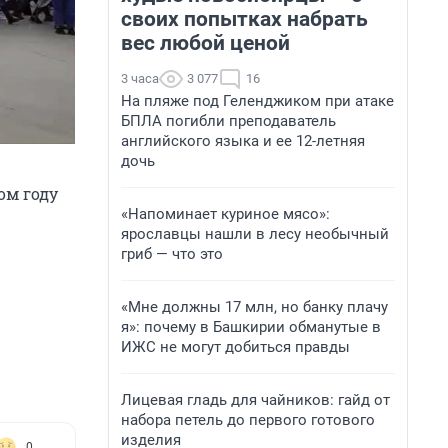
своих попытках набрать
вес любой ценой
3 часа
3 077
16
На пляже под Геленджиком при атаке
БПЛА погибли преподаватель
английского языка и ее 12-летняя
дочь
ом году
«Напоминает куриное мясо»:
ярославцы нашли в лесу необычный
гриб — что это
«Мне должны 17 млн, но банку плачу
я»: почему в Башкирии обманутые в
ИЖС не могут добиться правды
Лицевая гладь для чайников: гайд от
набора петель до первого готового
изделия
0