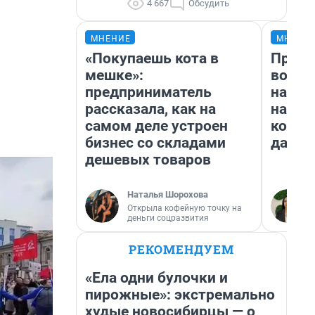
4 667
Обсудить
МНЕНИЕ
МНЕНИ
«Покупаешь кота в
Прода
мешке»:
возьм
предприниматель
нам г
рассказала, как на
налог
самом деле устроен
косне
бизнес со складами
даже 
дешевых товаров
Наталья Шорохова
Открыла кофейную точку на
деньги соцразвития
РЕКОМЕНДУЕМ
«Ела одни булочки и
пирожные»: экстремально
худые новосибирцы — о