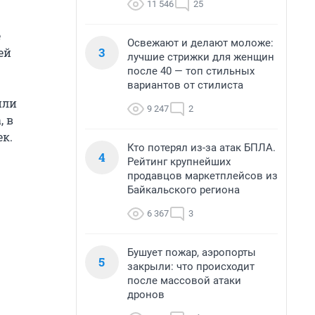
11 546
25
е
Освежают и делают моложе:
3
ей
лучшие стрижки для женщин
после 40 — топ стильных
вариантов от стилиста
или
9 247
2
, в
к.
Кто потерял из-за атак БПЛА.
4
Рейтинг крупнейших
продавцов маркетплейсов из
Байкальского региона
6 367
3
Бушует пожар, аэропорты
5
закрыли: что происходит
после массовой атаки
дронов