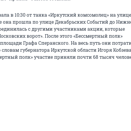
ала в 10:30 от танка «Иркутский комсомолец» на улиц
ее она прошла по улице Декабрьских Событий до Нижн
оединилась с другими участниками акции, которые
осковских ворот». После этого «Бессмертный полк»
 площади Графа Сперанского. На весь путь они потрат
о словам губернатора Иркутской области Игоря Кобзева
ертный полк» участие приняли почти 68 тысяч челове