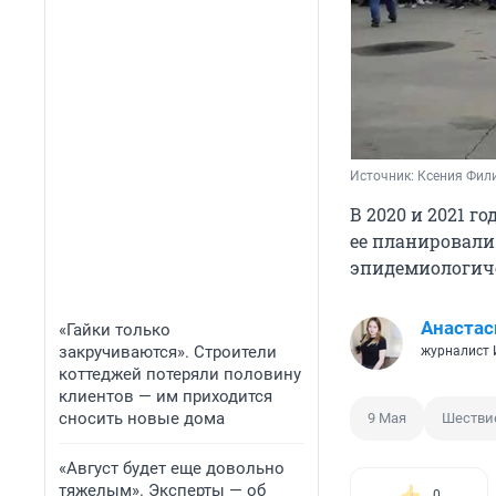
Источник: 
Ксения Фил
В 2020 и 2021 г
ее планировали
эпидемиологиче
Анастас
«Гайки только
закручиваются». Строители
журналист
коттеджей потеряли половину
клиентов — им приходится
сносить новые дома
9 Мая
Шествие
«Август будет еще довольно
тяжелым». Эксперты — об
0