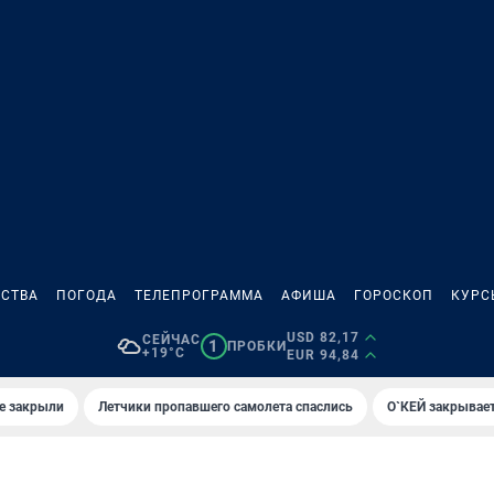
СТВА
ПОГОДА
ТЕЛЕПРОГРАММА
АФИША
ГОРОСКОП
КУРС
USD 82,17
СЕЙЧАС
1
ПРОБКИ
+19°C
EUR 94,84
е закрыли
Летчики пропавшего самолета спаслись
О`КЕЙ закрывает