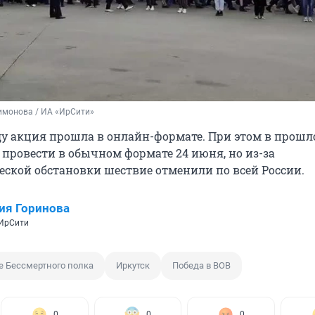
имонова / ИА «ИрСити»
оду акция прошла в онлайн-формате. При этом в прошл
 провести в обычном формате 24 июня, но из-за
ской обстановки шествие отменили по всей России.
ия Горинова
 ИрСити
 Бессмертного полка
Иркутск
Победа в ВОВ
0
0
0