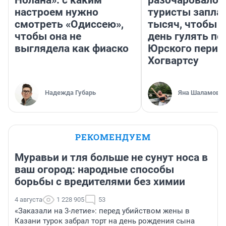
Нолана»: с каким
разочаровало»
настроем нужно
туристы запла
смотреть «Одиссею»,
тысяч, чтобы 
чтобы она не
день гулять по
выглядела как фиаско
Юрского перио
Хогвартсу
Надежда Губарь
Яна Шаламова
РЕКОМЕНДУЕМ
Муравьи и тля больше не сунут носа в
ваш огород: народные способы
борьбы с вредителями без химии
4 августа
1 228 905
53
«Заказали на 3-летие»: перед убийством жены в
Казани турок забрал торт на день рождения сына