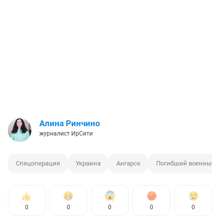
Алина Ринчино
журналист ИрСити
Спецоперация
Украина
Ангарск
Погибший военный
0
0
0
0
0