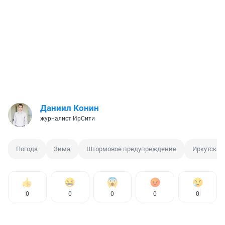
Даниил Конин
журналист ИрСити
Погода
Зима
Штормовое предупреждение
Иркутская
0
0
0
0
0