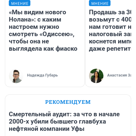
МНЕНИЕ
МНЕНИЕ
«Мы видим нового
Продашь за 300
Нолана»: с каким
возьмут с 4000
настроем нужно
нам готовит н
смотреть «Одиссею»,
налоговый зако
чтобы она не
коснется импор
выглядела как фиаско
даже репетито
Надежда Губарь
Анастасия Зав
РЕКОМЕНДУЕМ
Смертельный аудит: за что в начале
2000-х убили бывшего главбуха
нефтяной компании Уфы