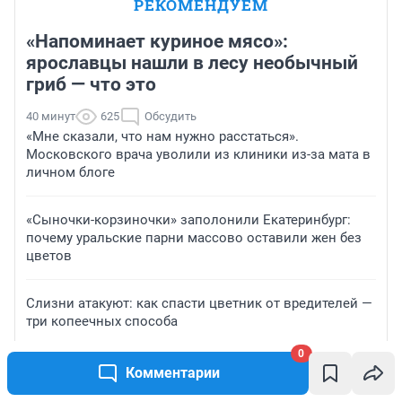
РЕКОМЕНДУЕМ
«Напоминает куриное мясо»:
ярославцы нашли в лесу необычный
гриб — что это
40 минут
625
Обсудить
«Мне сказали, что нам нужно расстаться».
Московского врача уволили из клиники из-за мата в
личном блоге
«Сыночки-корзиночки» заполонили Екатеринбург:
почему уральские парни массово оставили жен без
цветов
Слизни атакуют: как спасти цветник от вредителей —
три копеечных способа
0
«Вам зачем он?»: дизайнер из Москвы за свои деньги
Комментарии
восстанавливает дом в деревне Архангельской