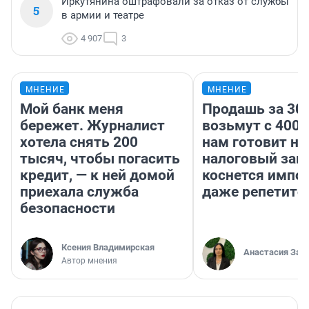
Иркутянина оштрафовали за отказ от службы
5
в армии и театре
4 907
3
МНЕНИЕ
МНЕНИЕ
Мой банк меня
Продашь за 300
бережет. Журналист
возьмут с 4000
хотела снять 200
нам готовит н
тысяч, чтобы погасить
налоговый зако
кредит, — к ней домой
коснется импор
приехала служба
даже репетито
безопасности
Ксения Владимирская
Анастасия Зав
Автор мнения