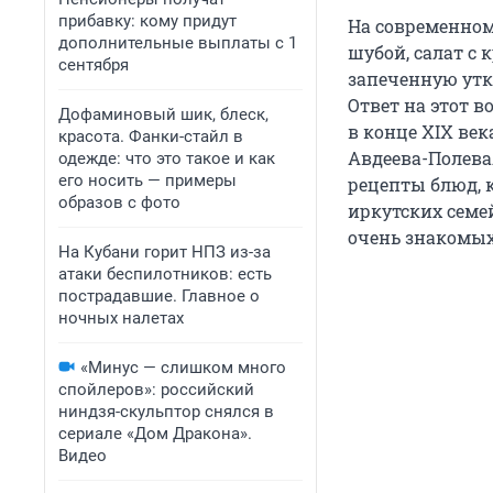
прибавку: кому придут
На современном
дополнительные выплаты с 1
шубой, салат с
сентября
запеченную утк
Ответ на этот 
Дофаминовый шик, блеск,
в конце XIX ве
красота. Фанки-стайл в
Авдеева-Полева
одежде: что это такое и как
его носить — примеры
рецепты блюд, 
образов с фото
иркутских семе
очень знакомых
На Кубани горит НПЗ из-за
атаки беспилотников: есть
пострадавшие. Главное о
ночных налетах
«Минус — слишком много
спойлеров»: российский
ниндзя-скульптор снялся в
сериале «Дом Дракона».
Видео