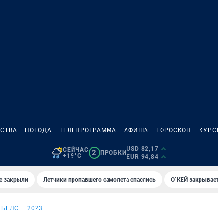
СТВА
ПОГОДА
ТЕЛЕПРОГРАММА
АФИША
ГОРОСКОП
КУРС
USD 82,17
СЕЙЧАС
2
ПРОБКИ
+19°C
EUR 94,84
е закрыли
Летчики пропавшего самолета спаслись
О`КЕЙ закрывает
БЕЛС — 2023