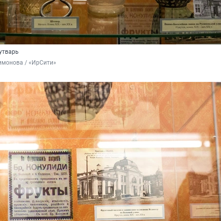
утварь
имонова / «ИрСити»