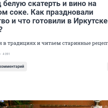
 белую скатерть и вино на
ом соке. Как праздновали
о и что готовили в Иркутске
?
я в традициях и читаем старинные реце
4 091
 комментарий