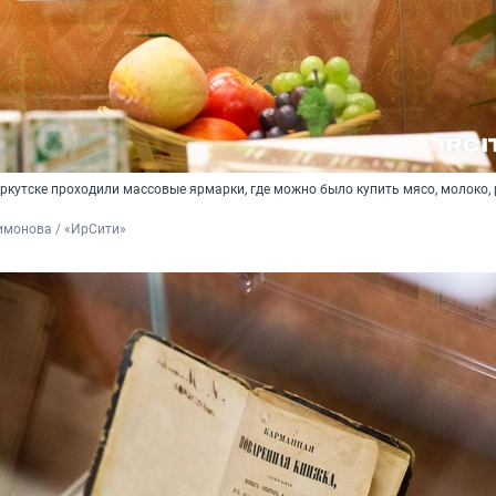
кутске проходили массовые ярмарки, где можно было купить мясо, молоко, 
имонова / «ИрСити»