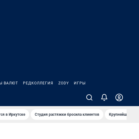
Ы ВАЛЮТ
РЕДКОЛЛЕГИЯ
ZODY
ИГРЫ
ся в Иркутске
Студия растяжки бросила клиентов
Крупнейшие про