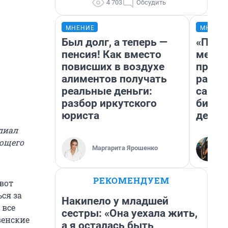
4 703
Обсудить
МНЕНИЕ
МНЕНИ
Был долг, а теперь —
«Поку
пенсия! Как вместо
мешке
повисших в воздухе
предп
алиментов получать
расска
реальные деньги:
самом
разбор иркутского
бизне
юриста
дешев
лиал
ующего
Маргарита Ярошенко
РЕКОМЕНДУЕМ
 вот
ся за
Накипело у младшей
 все
сестры: «Она уехала жить,
венские
а я осталась быть