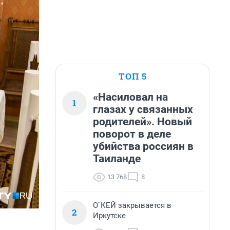
ТОП 5
«Насиловал на
1
глазах у связанных
родителей». Новый
поворот в деле
убийства россиян в
Таиланде
13 768
8
О`КЕЙ закрывается в
2
Иркутске