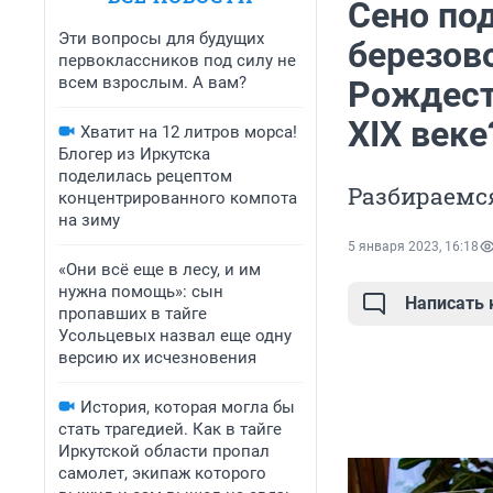
Сено под
Эти вопросы для будущих
березов
первоклассников под силу не
всем взрослым. А вам?
Рождеств
XIX веке
Хватит на 12 литров морса!
Блогер из Иркутска
поделилась рецептом
Разбираемс
концентрированного компота
на зиму
5 января 2023, 16:18
«Они всё еще в лесу, и им
нужна помощь»: сын
Написать
пропавших в тайге
Усольцевых назвал еще одну
версию их исчезновения
История, которая могла бы
стать трагедией. Как в тайге
Иркутской области пропал
самолет, экипаж которого