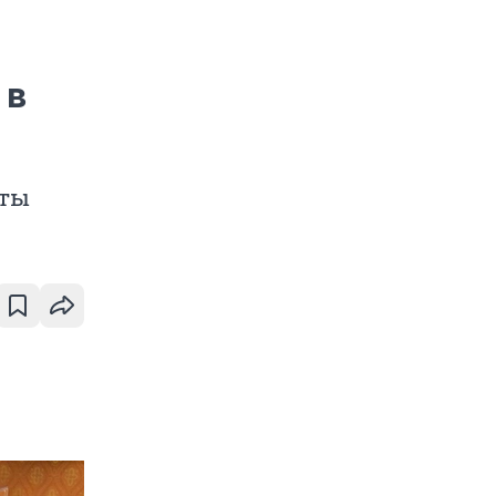
 в
пты