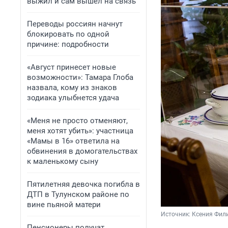
выжил и сам вышел на связь
Переводы россиян начнут
блокировать по одной
причине: подробности
«Август принесет новые
возможности»: Тамара Глоба
назвала, кому из знаков
зодиака улыбнется удача
«Меня не просто отменяют,
меня хотят убить»: участница
«Мамы в 16» ответила на
обвинения в домогательствах
к маленькому сыну
Пятилетняя девочка погибла в
ДТП в Тулунском районе по
вине пьяной матери
Источник: 
Ксения Фил
Пенсионеры получат