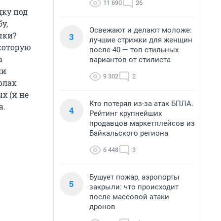
11 690
26
дку под
у,
Освежают и делают моложе:
шки?
3
лучшие стрижки для женщин
 которую
после 40 — топ стильных
а
вариантов от стилиста
ли
9 302
2
олах
х (и не
Кто потерял из-за атак БПЛА.
а.
4
Рейтинг крупнейших
продавцов маркетплейсов из
Байкальского региона
6 448
3
Бушует пожар, аэропорты
5
закрыли: что происходит
после массовой атаки
дронов