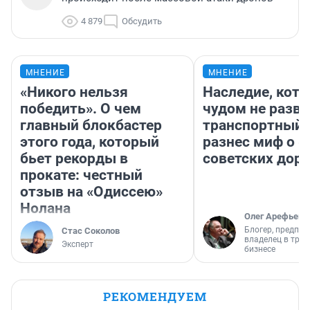
4 879
Обсудить
МНЕНИЕ
МНЕНИЕ
«Никого нельзя
Наследие, кото
победить». О чем
чудом не разва
главный блокбастер
транспортный 
этого года, который
разнес миф о 
бьет рекорды в
советских доро
прокате: честный
отзыв на «Одиссею»
Нолана
Олег Арефьев
Блогер, предпри
Стас Соколов
владелец в тра
Эксперт
бизнесе
РЕКОМЕНДУЕМ