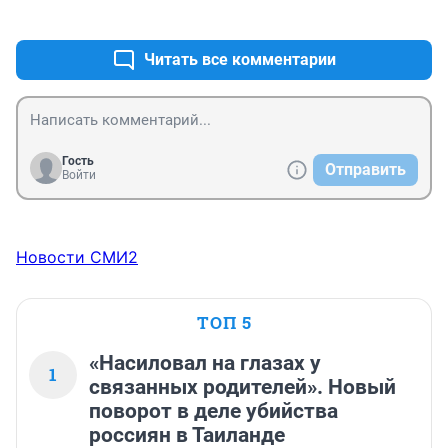
+0
–1
Вынос мозга полный....он за Украину сражался в 
Мариуполе?
Читать все комментарии
Гость
Отправить
Войти
Новости СМИ2
ТОП 5
«Насиловал на глазах у
1
связанных родителей». Новый
поворот в деле убийства
россиян в Таиланде