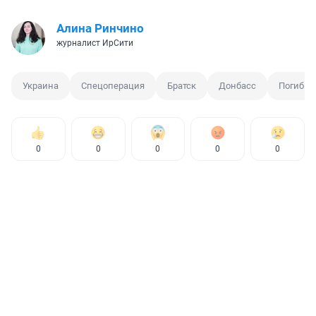
Алина Ринчино
журналист ИрСити
Украина
Спецоперация
Братск
Донбасс
Погибши
0
0
0
0
0