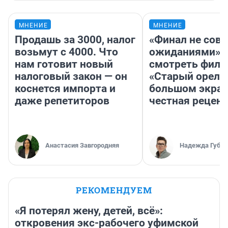
МНЕНИЕ
МНЕНИЕ
Продашь за 3000, налог
«Финал не совп
возьмут с 4000. Что
ожиданиями»: 
нам готовит новый
смотреть фил
налоговый закон — он
«Старый орел» 
коснется импорта и
большом экран
даже репетиторов
честная рецен
Анастасия Завгородняя
Надежда Губар
РЕКОМЕНДУЕМ
«Я потерял жену, детей, всё»:
откровения экс-рабочего уфимской