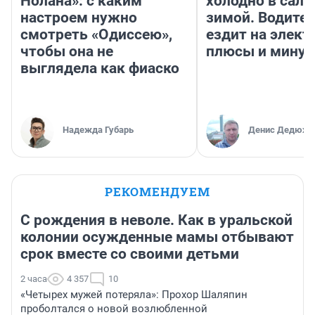
Нолана»: с каким
холодно в сало
настроем нужно
зимой. Водител
смотреть «Одиссею»,
ездит на элект
чтобы она не
плюсы и мину
выглядела как фиаско
Надежда Губарь
Денис Дедюхи
РЕКОМЕНДУЕМ
С рождения в неволе. Как в уральской
колонии осужденные мамы отбывают
срок вместе со своими детьми
2 часа
4 357
10
«Четырех мужей потеряла»: Прохор Шаляпин
проболтался о новой возлюбленной