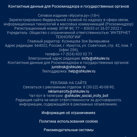
Контактные данные для Роскомнадзора и государственных органов
Сетевое издание «Ирсити.ру» (18+)
Зарегистрировано Федеральной службой по надзору в сфере связи,
информационных технологий и массовых коммуникаций (Роскомнадзор)
Регистрационный номер ЭЛ № ФС 77 – 83655 от 26.07.2022 г.
Учредитель: Общество с ограниченной ответственностью "ИНТЕРНЕТ
ТЕХНОЛОГИИ"
Главный редактор: Кузнецова Зоя Валерьевна
Адрес редакции: 664022, Россия, г. Иркутск, ул. Советская, стр. 42, пом. 7
(офис 206),
телефон +7 (924) 603 02 71
Электронный адрес редакции:
ircity@shkulev.ru
Контактные данные для Роскомнадзора и государственных органов:
juristnsk@shkulev.ru
Техподдержка:
help@shkulev.ru
РЕКЛАМА НА САЙТЕ
Связаться с рекламным отделом: 8 (30-22) 40-08-90,
reklamaircity@shkulev.ru
Чат-бот в телеграм:
@shkulev_social_ircity_bot
Редакция сайта не несет ответственности за достоверность
информации, содержащейся в рекламных объявлениях.
Информация об ограничениях
Политика использования cookies
Рекомендательные системы