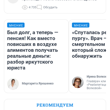
4 735
Обсудить
МНЕНИЕ
МНЕНИЕ
Был долг, а теперь —
«Спуталась реч
пенсия! Как вместо
пургу». Врач — 
повисших в воздухе
смертельном д
алиментов получать
который слож
реальные деньги:
обнаружить
разбор иркутского
юриста
Ирина Волкова
Главврач клини
Маргарита Ярошенко
«Реабилитация 
Волковой»
РЕКОМЕНДУЕМ