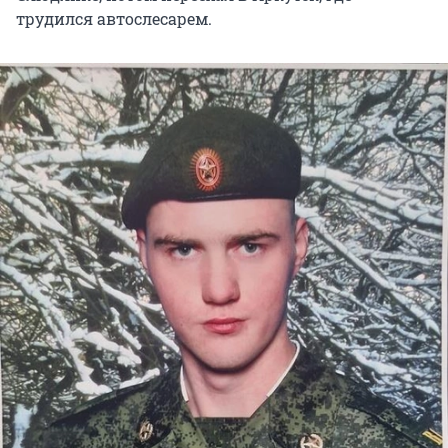
трудился автослесарем.