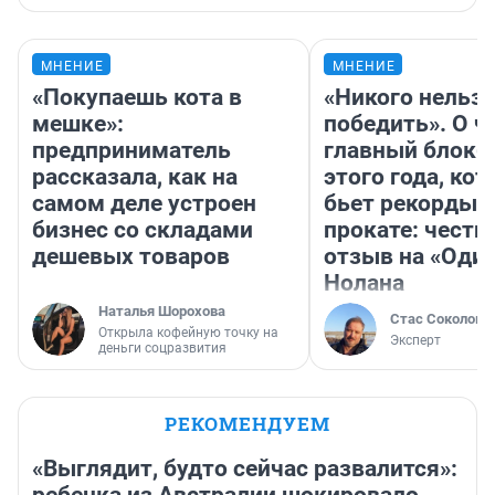
МНЕНИЕ
МНЕНИЕ
«Покупаешь кота в
«Никого нельз
мешке»:
победить». О ч
предприниматель
главный блокб
рассказала, как на
этого года, ко
самом деле устроен
бьет рекорды 
бизнес со складами
прокате: честн
дешевых товаров
отзыв на «Оди
Нолана
Наталья Шорохова
Стас Соколов
Открыла кофейную точку на
Эксперт
деньги соцразвития
РЕКОМЕНДУЕМ
«Выглядит, будто сейчас развалится»: