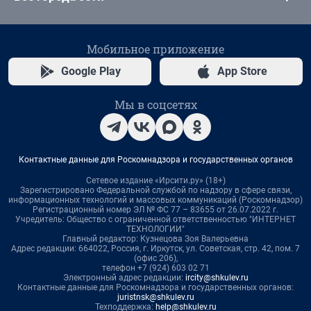
Мобильное приложение
Google Play
App Store
Мы в соцсетях
Контактные данные для Роскомнадзора и государственных органов
Сетевое издание «Ирсити.ру» (18+)
Зарегистрировано Федеральной службой по надзору в сфере связи,
информационных технологий и массовых коммуникаций (Роскомнадзор)
Регистрационный номер ЭЛ № ФС 77 – 83655 от 26.07.2022 г.
Учредитель: Общество с ограниченной ответственностью "ИНТЕРНЕТ
ТЕХНОЛОГИИ"
Главный редактор: Кузнецова Зоя Валерьевна
Адрес редакции: 664022, Россия, г. Иркутск, ул. Советская, стр. 42, пом. 7
(офис 206),
телефон +7 (924) 603 02 71
Электронный адрес редакции:
ircity@shkulev.ru
Контактные данные для Роскомнадзора и государственных органов:
juristnsk@shkulev.ru
Техподдержка:
help@shkulev.ru