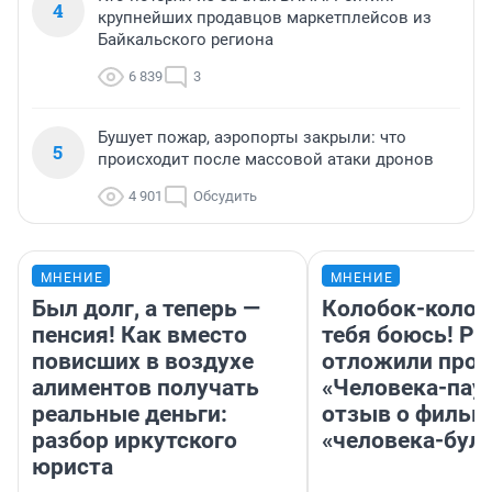
4
крупнейших продавцов маркетплейсов из
Байкальского региона
6 839
3
Бушует пожар, аэропорты закрыли: что
5
происходит после массовой атаки дронов
4 901
Обсудить
МНЕНИЕ
МНЕНИЕ
Был долг, а теперь —
Колобок-колобо
пенсия! Как вместо
тебя боюсь! Ра
повисших в воздухе
отложили прок
алиментов получать
«Человека-пау
реальные деньги:
отзыв о фильм
разбор иркутского
«человека-бул
юриста