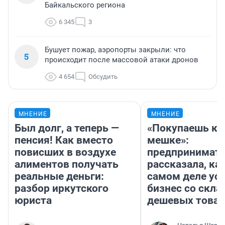
Байкальского региона
6 345
3
Бушует пожар, аэропорты закрыли: что
5
происходит после массовой атаки дронов
4 654
Обсудить
МНЕНИЕ
МНЕНИЕ
Был долг, а теперь —
«Покупаешь ко
пенсия! Как вместо
мешке»:
повисших в воздухе
предпринимат
алиментов получать
рассказала, как
реальные деньги:
самом деле ус
разбор иркутского
бизнес со скл
юриста
дешевых това