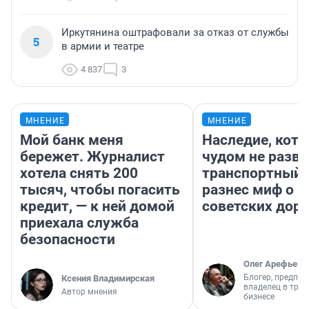
Иркутянина оштрафовали за отказ от службы
5
в армии и театре
4 837
3
МНЕНИЕ
МНЕНИЕ
Мой банк меня
Наследие, кото
бережет. Журналист
чудом не разва
хотела снять 200
транспортный 
тысяч, чтобы погасить
разнес миф о 
кредит, — к ней домой
советских доро
приехала служба
безопасности
Олег Арефьев
Блогер, предпри
Ксения Владимирская
владелец в тра
Автор мнения
бизнесе