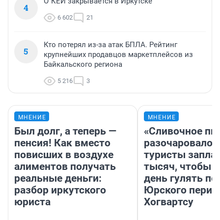
О`КЕЙ закрывается в Иркутске
4
6 602
21
Кто потерял из-за атак БПЛА. Рейтинг
5
крупнейших продавцов маркетплейсов из
Байкальского региона
5 216
3
МНЕНИЕ
МНЕНИЕ
Был долг, а теперь —
«Сливочное пи
пенсия! Как вместо
разочаровало»
повисших в воздухе
туристы запла
алиментов получать
тысяч, чтобы 
реальные деньги:
день гулять по
разбор иркутского
Юрского перио
юриста
Хогвартсу