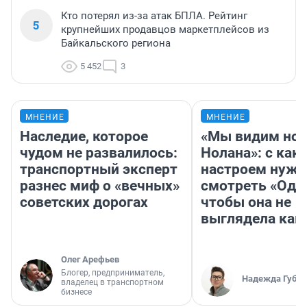
Кто потерял из-за атак БПЛА. Рейтинг
5
крупнейших продавцов маркетплейсов из
Байкальского региона
5 452
3
МНЕНИЕ
МНЕНИЕ
Наследие, которое
«Мы видим нов
чудом не развалилось:
Нолана»: с как
транспортный эксперт
настроем нужн
разнес миф о «вечных»
смотреть «Оди
советских дорогах
чтобы она не
выглядела как
Олег Арефьев
Блогер, предприниматель,
Надежда Губар
владелец в транспортном
бизнесе