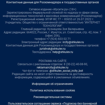
Контактные данные для Роскомнадзора и государственных органов
Сетевое издание «Ирсити.ру» (18+)
Зарегистрировано Федеральной службой по надзору в сфере связи,
информационных технологий и массовых коммуникаций (Роскомнадзор)
Регистрационный номер ЭЛ № ФС 77 – 83655 от 26.07.2022 г.
Учредитель: Общество с ограниченной ответственностью "ИНТЕРНЕТ
ТЕХНОЛОГИИ"
Главный редактор: Кузнецова Зоя Валерьевна
Адрес редакции: 664022, Россия, г. Иркутск, ул. Советская, стр. 42, пом. 7
(офис 206),
телефон +7 (924) 603 02 71
Электронный адрес редакции:
ircity@shkulev.ru
Контактные данные для Роскомнадзора и государственных органов:
juristnsk@shkulev.ru
Техподдержка:
help@shkulev.ru
РЕКЛАМА НА САЙТЕ
Связаться с рекламным отделом: 8 (30-22) 40-08-90,
reklamaircity@shkulev.ru
Чат-бот в телеграм:
@shkulev_social_ircity_bot
Редакция сайта не несет ответственности за достоверность
информации, содержащейся в рекламных объявлениях.
Информация об ограничениях
Политика использования cookies
Рекомендательные системы
Пользовательское соглашение сервиса «Подписка без баннерной