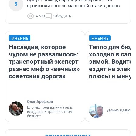
5
происходит после массовой атаки дронов
4 593
Обсудить
МНЕНИЕ
МНЕНИЕ
Наследие, которое
Тепло для бюд
чудом не развалилось:
холодно в сало
транспортный эксперт
зимой. Водител
разнес миф о «вечных»
ездит на элект
советских дорогах
плюсы и мину
Олег Арефьев
Блогер, предприниматель,
Денис Дедюхи
владелец в транспортном
бизнесе