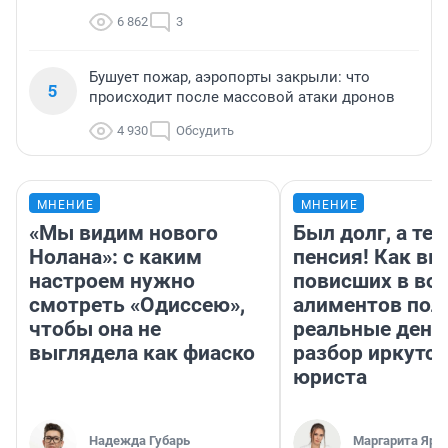
6 862
3
Бушует пожар, аэропорты закрыли: что
5
происходит после массовой атаки дронов
4 930
Обсудить
МНЕНИЕ
МНЕНИЕ
«Мы видим нового
Был долг, а те
Нолана»: с каким
пенсия! Как вм
настроем нужно
повисших в во
смотреть «Одиссею»,
алиментов пол
чтобы она не
реальные день
выглядела как фиаско
разбор иркутск
юриста
Надежда Губарь
Маргарита Яро