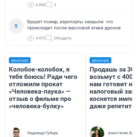
6 808
3
Бушует пожар, аэропорты закрыли: что
5
происходит после массовой атаки дронов
4 875
Обсудить
МНЕНИЕ
МНЕНИЕ
Колобок-колобок, я
Продашь за 300
тебя боюсь! Ради чего
возьмут с 4000
отложили прокат
нам готовит н
«Человека-паука» —
налоговый зако
отзыв о фильме про
коснется импор
«человека-булку»
даже репетито
Надежда Губарь
Анастасия Зав