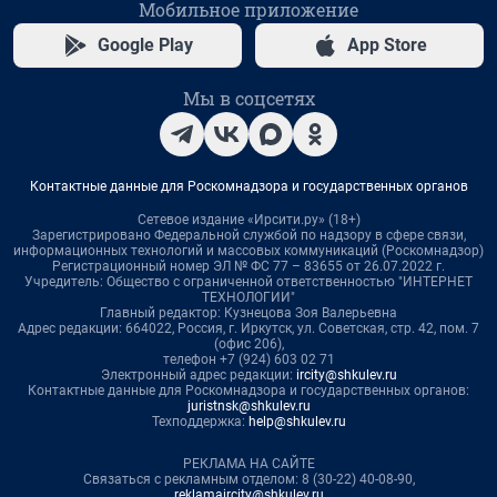
Мобильное приложение
Google Play
App Store
Мы в соцсетях
Контактные данные для Роскомнадзора и государственных органов
Сетевое издание «Ирсити.ру» (18+)
Зарегистрировано Федеральной службой по надзору в сфере связи,
информационных технологий и массовых коммуникаций (Роскомнадзор)
Регистрационный номер ЭЛ № ФС 77 – 83655 от 26.07.2022 г.
Учредитель: Общество с ограниченной ответственностью "ИНТЕРНЕТ
ТЕХНОЛОГИИ"
Главный редактор: Кузнецова Зоя Валерьевна
Адрес редакции: 664022, Россия, г. Иркутск, ул. Советская, стр. 42, пом. 7
(офис 206),
телефон +7 (924) 603 02 71
Электронный адрес редакции:
ircity@shkulev.ru
Контактные данные для Роскомнадзора и государственных органов:
juristnsk@shkulev.ru
Техподдержка:
help@shkulev.ru
РЕКЛАМА НА САЙТЕ
Связаться с рекламным отделом: 8 (30-22) 40-08-90,
reklamaircity@shkulev.ru