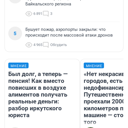
Байкальского региона
6 891
3
Бушует пожар, аэропорты закрыли: что
5
происходит после массовой атаки дронов
4 965
Обсудить
МНЕНИЕ
МНЕНИЕ
Был долг, а теперь —
«Нет некрасив
пенсия! Как вместо
городов, есть
повисших в воздухе
недофинансиро
алиментов получать
Путешественн
реальные деньги:
проехали 2000
разбор иркутского
километров по 
юриста
машине — стои
того