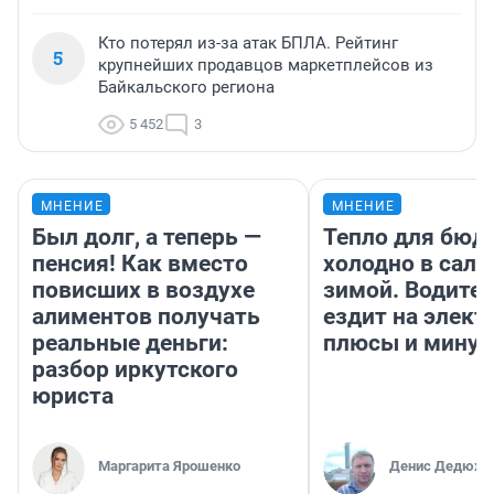
Кто потерял из-за атак БПЛА. Рейтинг
5
крупнейших продавцов маркетплейсов из
Байкальского региона
5 452
3
МНЕНИЕ
МНЕНИЕ
Был долг, а теперь —
Тепло для бюд
пенсия! Как вместо
холодно в сало
повисших в воздухе
зимой. Водител
алиментов получать
ездит на элект
реальные деньги:
плюсы и мину
разбор иркутского
юриста
Маргарита Ярошенко
Денис Дедюхи