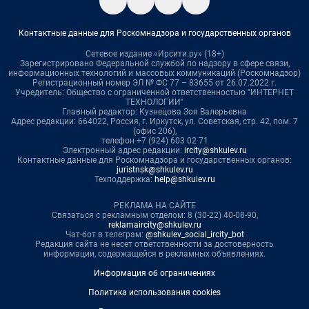
Контактные данные для Роскомнадзора и государственных органов
Сетевое издание «Ирсити.ру» (18+)
Зарегистрировано Федеральной службой по надзору в сфере связи,
информационных технологий и массовых коммуникаций (Роскомнадзор)
Регистрационный номер ЭЛ № ФС 77 – 83655 от 26.07.2022 г.
Учредитель: Общество с ограниченной ответственностью "ИНТЕРНЕТ
ТЕХНОЛОГИИ"
Главный редактор: Кузнецова Зоя Валерьевна
Адрес редакции: 664022, Россия, г. Иркутск, ул. Советская, стр. 42, пом. 7
(офис 206),
телефон +7 (924) 603 02 71
Электронный адрес редакции:
ircity@shkulev.ru
Контактные данные для Роскомнадзора и государственных органов:
juristnsk@shkulev.ru
Техподдержка:
help@shkulev.ru
РЕКЛАМА НА САЙТЕ
Связаться с рекламным отделом: 8 (30-22) 40-08-90,
reklamaircity@shkulev.ru
Чат-бот в телеграм:
@shkulev_social_ircity_bot
Редакция сайта не несет ответственности за достоверность
информации, содержащейся в рекламных объявлениях.
Информация об ограничениях
Политика использования cookies