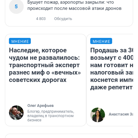
Бушует пожар, аэропорты закрыли: что
5
происходит после массовой атаки дронов
4 803
Обсудить
МНЕНИЕ
МНЕНИЕ
Наследие, которое
Продашь за 300
чудом не развалилось:
возьмут с 4000
транспортный эксперт
нам готовит н
разнес миф о «вечных»
налоговый зако
советских дорогах
коснется импор
даже репетито
Олег Арефьев
Блогер, предприниматель,
Анастасия Зав
владелец в транспортном
бизнесе