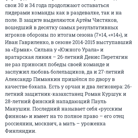
свои 30 и 34 года продолжают оставаться
лидерами команды как в раздевалке, так и на
поле. В защите выделяются Артём Чистяков,
вошедший в десятку самых результативных
игроков обороны по итогам сезона (7+14, «+14»), и
Иван Гавриленко, в сезоне 2014-2015 выступавший
за «Ермак». Сильна у «Южного Урала» и
вратарская линия – 26-летний Денис Перетягин
не раз приносил победы своей команде и
заслужил любовь болельщиков, да и 27-летний
Александр Пиманкин пришёлся по двору в
качестве бэкапа. Есть у орчан и два легионера: 26-
летний защитник-казахстанец Роман Куршук и
28-летний финский нападающий Пауль
Манушин. Последний называет себя «русским
финном» и имеет на то полное право – его отец
россиянин, москвич, а мать – уроженка
Финляндии.