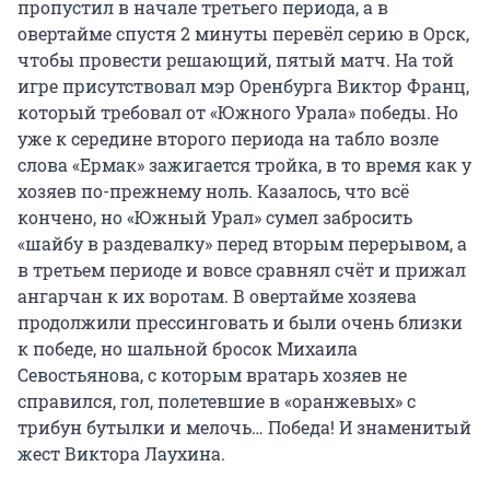
пропустил в начале третьего периода, а в
овертайме спустя 2 минуты перевёл серию в Орск,
чтобы провести решающий, пятый матч. На той
игре присутствовал мэр Оренбурга Виктор Франц,
который требовал от «Южного Урала» победы. Но
уже к середине второго периода на табло возле
слова «Ермак» зажигается тройка, в то время как у
хозяев по-прежнему ноль. Казалось, что всё
кончено, но «Южный Урал» сумел забросить
«шайбу в раздевалку» перед вторым перерывом, а
в третьем периоде и вовсе сравнял счёт и прижал
ангарчан к их воротам. В овертайме хозяева
продолжили прессинговать и были очень близки
к победе, но шальной бросок Михаила
Севостьянова, с которым вратарь хозяев не
справился, гол, полетевшие в «оранжевых» с
трибун бутылки и мелочь… Победа! И знаменитый
жест Виктора Лаухина.