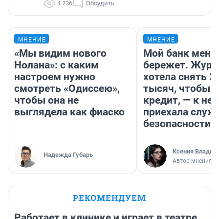
4 736
Обсудить
МНЕНИЕ
МНЕНИЕ
«Мы видим нового
Мой банк меня
Нолана»: с каким
бережет. Журн
настроем нужно
хотела снять 2
смотреть «Одиссею»,
тысяч, чтобы п
чтобы она не
кредит, — к не
выглядела как фиаско
приехала служ
безопасности
Ксения Владим
Надежда Губарь
Автор мнения
РЕКОМЕНДУЕМ
Работает в клинике и играет в театре