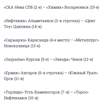
«СКА-Нева СПб (2-е) – «Химик» Воскресенск (15-е)
«Нефтяник» Альметьевск (3-я строчка) – «Ценг
Тоу» Цзилинь (14-я)
«Сарыарка» Караганда (4-е место) – «Металлург»
Новокузнецк (13-е)
«Зауралье» Курган (5-е) – «Звезда» Чехов (12-е)
«Ермак» Ангарск (6-я строчка) – «Южный Урал»
Орск (11-я)
«Торпедо» Усть-Каменогорск (7-я) – «Торос»
Нефтекамск (10-я)