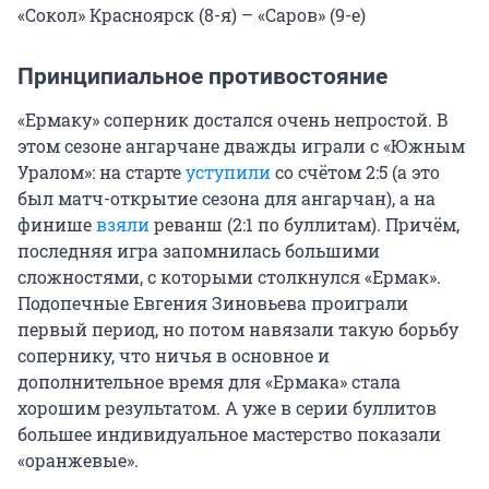
«Сокол» Красноярск (8-я) – «Саров» (9-е)
Принципиальное противостояние
«Ермаку» соперник достался очень непростой. В
этом сезоне ангарчане дважды играли с «Южным
Уралом»: на старте
уступили
со счётом 2:5 (а это
был матч-открытие сезона для ангарчан), а на
финише
взяли
реванш (2:1 по буллитам). Причём,
последняя игра запомнилась большими
сложностями, с которыми столкнулся «Ермак».
Подопечные Евгения Зиновьева проиграли
первый период, но потом навязали такую борьбу
сопернику, что ничья в основное и
дополнительное время для «Ермака» стала
хорошим результатом. А уже в серии буллитов
большее индивидуальное мастерство показали
«оранжевые».