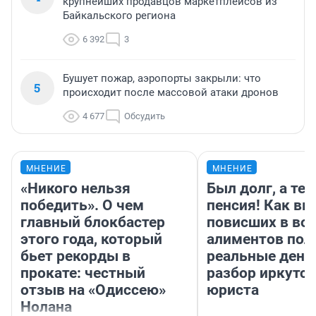
крупнейших продавцов маркетплейсов из
Байкальского региона
6 392
3
Бушует пожар, аэропорты закрыли: что
5
происходит после массовой атаки дронов
4 677
Обсудить
МНЕНИЕ
МНЕНИЕ
«Никого нельзя
Был долг, а те
победить». О чем
пенсия! Как вм
главный блокбастер
повисших в во
этого года, который
алиментов пол
бьет рекорды в
реальные день
прокате: честный
разбор иркутск
отзыв на «Одиссею»
юриста
Нолана