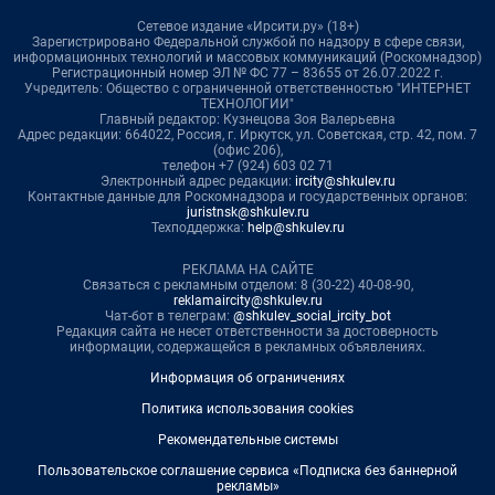
Сетевое издание «Ирсити.ру» (18+)
Зарегистрировано Федеральной службой по надзору в сфере связи,
информационных технологий и массовых коммуникаций (Роскомнадзор)
Регистрационный номер ЭЛ № ФС 77 – 83655 от 26.07.2022 г.
Учредитель: Общество с ограниченной ответственностью "ИНТЕРНЕТ
ТЕХНОЛОГИИ"
Главный редактор: Кузнецова Зоя Валерьевна
Адрес редакции: 664022, Россия, г. Иркутск, ул. Советская, стр. 42, пом. 7
(офис 206),
телефон +7 (924) 603 02 71
Электронный адрес редакции:
ircity@shkulev.ru
Контактные данные для Роскомнадзора и государственных органов:
juristnsk@shkulev.ru
Техподдержка:
help@shkulev.ru
РЕКЛАМА НА САЙТЕ
Связаться с рекламным отделом: 8 (30-22) 40-08-90,
reklamaircity@shkulev.ru
Чат-бот в телеграм:
@shkulev_social_ircity_bot
Редакция сайта не несет ответственности за достоверность
информации, содержащейся в рекламных объявлениях.
Информация об ограничениях
Политика использования cookies
Рекомендательные системы
Пользовательское соглашение сервиса «Подписка без баннерной
рекламы»