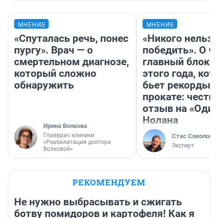
МНЕНИЕ
МНЕНИЕ
«Спуталась речь, понес
«Никого нельз
пургу». Врач — о
победить». О ч
смертельном диагнозе,
главный блокб
который сложно
этого года, ко
обнаружить
бьет рекорды 
прокате: честн
отзыв на «Оди
Нолана
Ирина Волкова
Главврач клиники
Стас Соколов
«Реабилитация доктора
Эксперт
Волковой»
РЕКОМЕНДУЕМ
Не нужно выбрасывать и сжигать
ботву помидоров и картофеля! Как я