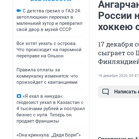
Ангарча
С детства грезил о ГАЗ-24:
России 
автоплюшкин переехал в
маленький хутор и превратил
хоккею 
свой двор в музей СССР
17 декабря 
Все хотят уехать с острова.
Что происходит на паромной
сыграет со Ш
переправе на Ольхон
Финляндией
Правила оплаты за
коммуналку изменятся: что
16 декабря 2020, 09:47
произойдет с квитанциями
Написать
«Я ехал в никуда»:
геодезист уехал в Казахстан с
4 тысячами рублей и построил
бизнес с нуля. Теперь он
продает франшизы
«Она крикнула: „Дядя Боря!“»
Спортсмен из А