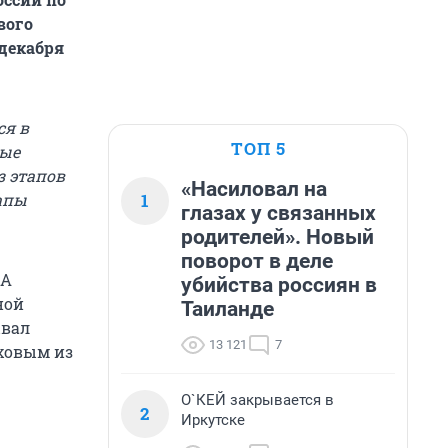
вого
 декабря
ся в
ТОП 5
ные
з этапов
«Насиловал на
1
тапы
глазах у связанных
родителей». Новый
поворот в деле
КА
убийства россиян в
ной
Таиланде
ывал
13 121
7
ховым из
О`КЕЙ закрывается в
2
Иркутске