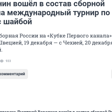
нин вошёл в состав сборной
на международный турнир по
с шайбой
сборная России на «Кубке Первого канала»
вецией, 19 декабря — с Чехией, 20 декабр
.
933
 комментарий
нгарска Дмитрий Воронков вошёл в состав сборной Р