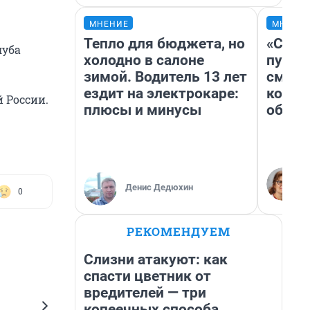
МНЕНИЕ
МНЕНИ
Тепло для бюджета, но
«Спут
луба
холодно в салоне
пургу»
зимой. Водитель 13 лет
смерт
ездит на электрокаре:
котор
 России.
плюсы и минусы
обнар
Денис Дедюхин
0
РЕКОМЕНДУЕМ
Слизни атакуют: как
спасти цветник от
вредителей — три
копеечных способа