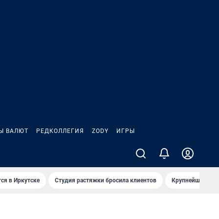
Ы ВАЛЮТ
РЕДКОЛЛЕГИЯ
ZODY
ИГРЫ
ся в Иркутске
Студия растяжки бросила клиентов
Крупнейшие про