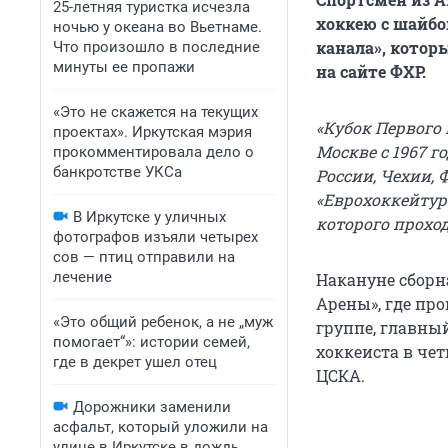
25-летняя туристка исчезла
хоккею с шайбо
ночью у океана во Вьетнаме.
канала», которы
Что произошло в последние
минуты ее пропажи
на сайте ФХР.
«Это не скажется на текущих
«Кубок Первого
проектах». Иркутская мэрия
Москве с 1967 
прокомментировала дело о
банкротстве УКСа
России, Чехии, 
«Еврохоккейтур
В Иркутске у уличных
которого проход
фотографов изъяли четырех
сов — птиц отправили на
лечение
Накануне сборн
Арены», где пр
«Это общий ребенок, а не „муж
группе, главны
помогает“»: истории семей,
хоккеиста в че
где в декрет ушел отец
ЦСКА.
Дорожники заменили
асфальт, который уложили на
улице в Иркутске в дождь