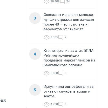
10 408
24
Освежают и делают моложе:
3
лучшие стрижки для женщин
после 40 — топ стильных
вариантов от стилиста
8 365
2
Кто потерял из-за атак БПЛА.
4
Рейтинг крупнейших
продавцов маркетплейсов из
Байкальского региона
5 868
3
Иркутянина оштрафовали за
5
отказ от службы в армии и
театре
рия
4 768
3