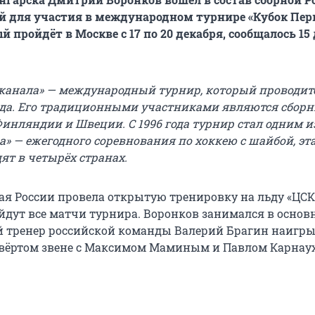
й для участия в международном турнире «Кубок Пер
й пройдёт в Москве с 17 по 20 декабря, сообщалось 15
 канала» — международный турнир, который проводит
года. Его традиционными участниками являются сбор
Финляндии и Швеции. С 1996 года турнир стал одним и
а» — ежегодного соревнования по хоккею с шайбой, э
ят в четырёх странах.
ая России провела открытую тренировку на льду «ЦС
ойдут все матчи турнира. Воронков занимался в основ
й тренер российской команды Валерий Брагин наигр
твёртом звене с Максимом Маминым и Павлом Карнау