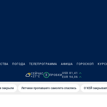
СТВА
ПОГОДА
ТЕЛЕПРОГРАММА
АФИША
ГОРОСКОП
КУРС
USD 81,41
СЕЙЧАС
3
ПРОБКИ
+27°C
EUR 94,06
е закрыли
Летчики пропавшего самолета спаслись
О`КЕЙ закрывает