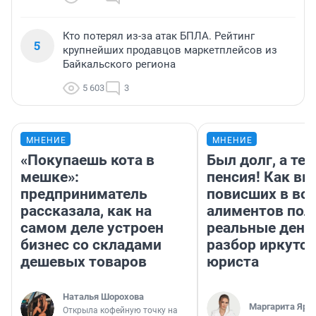
Кто потерял из-за атак БПЛА. Рейтинг
5
крупнейших продавцов маркетплейсов из
Байкальского региона
5 603
3
МНЕНИЕ
МНЕНИЕ
«Покупаешь кота в
Был долг, а те
мешке»:
пенсия! Как вм
предприниматель
повисших в во
рассказала, как на
алиментов пол
самом деле устроен
реальные день
бизнес со складами
разбор иркутск
дешевых товаров
юриста
Наталья Шорохова
Маргарита Яро
Открыла кофейную точку на