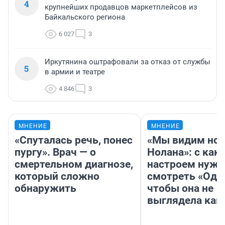
4
крупнейших продавцов маркетплейсов из
Байкальского региона
6 027
3
Иркутянина оштрафовали за отказ от службы
5
в армии и театре
4 846
3
МНЕНИЕ
МНЕНИЕ
«Спуталась речь, понес
«Мы видим нов
пургу». Врач — о
Нолана»: с как
смертельном диагнозе,
настроем нужн
который сложно
смотреть «Оди
обнаружить
чтобы она не
выглядела как