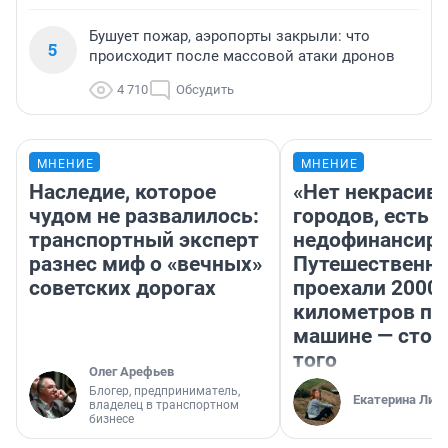
Бушует пожар, аэропорты закрыли: что
5
происходит после массовой атаки дронов
4 710
Обсудить
МНЕНИЕ
МНЕНИЕ
Наследие, которое
«Нет некрасив
чудом не развалилось:
городов, есть
транспортный эксперт
недофинансиро
разнес миф о «вечных»
Путешественн
советских дорогах
проехали 2000
километров по 
машине — стои
того
Олег Арефьев
Блогер, предприниматель,
Екатерина Лит
владелец в транспортном
бизнесе