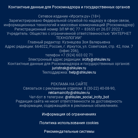
Контактные данные для Роскомнадзора и государственных органов
Сетевое издание «Ирсити.ру» (18+)
Зарегистрировано Федеральной службой по надзору в сфере связи,
информационных технологий и массовых коммуникаций (Роскомнадзор)
Регистрационный номер ЭЛ № ФС 77 – 83655 от 26.07.2022 г.
Учредитель: Общество с ограниченной ответственностью "ИНТЕРНЕТ
ТЕХНОЛОГИИ"
Главный редактор: Кузнецова Зоя Валерьевна
Адрес редакции: 664022, Россия, г. Иркутск, ул. Советская, стр. 42, пом. 7
(офис 206),
телефон +7 (924) 603 02 71
Электронный адрес редакции:
ircity@shkulev.ru
Контактные данные для Роскомнадзора и государственных органов:
juristnsk@shkulev.ru
Техподдержка:
help@shkulev.ru
РЕКЛАМА НА САЙТЕ
Связаться с рекламным отделом: 8 (30-22) 40-08-90,
reklamaircity@shkulev.ru
Чат-бот в телеграм:
@shkulev_social_ircity_bot
Редакция сайта не несет ответственности за достоверность
информации, содержащейся в рекламных объявлениях.
Информация об ограничениях
Политика использования cookies
Рекомендательные системы