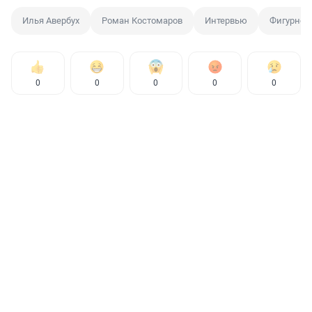
Илья Авербух
Роман Костомаров
Интервью
Фигурное
0
0
0
0
0