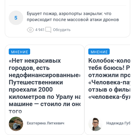
Бушует пожар, аэропорты закрыли: что
5
происходит после массовой атаки дронов
4 941
Обсудить
МНЕНИЕ
МНЕНИЕ
«Нет некрасивых
Колобок-колобо
городов, есть
тебя боюсь! Ра
недофинансированные».
отложили прок
Путешественники
«Человека-пау
проехали 2000
отзыв о фильм
километров по Уралу на
«человека-бул
машине — стоило ли оно
того
Екатерина Литкевич
Надежда Губар