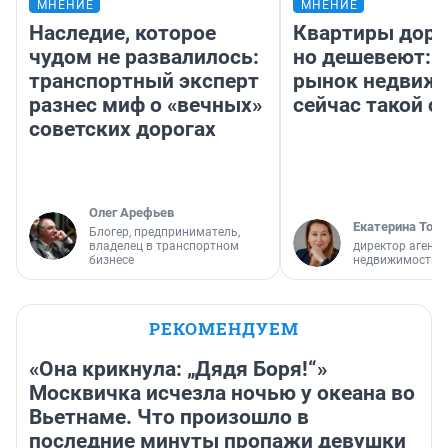
МНЕНИЕ
МНЕНИЕ
Наследие, которое
Квартиры дор
чудом не развалилось:
но дешевеют: 
транспортный эксперт
рынок недвиж
разнес миф о «вечных»
сейчас такой 
советских дорогах
Олег Арефьев
Екатерина Торо
Блогер, предприниматель,
владелец в транспортном
директор агентс
бизнесе
недвижимости
РЕКОМЕНДУЕМ
«Она крикнула: „Дядя Боря!“»
Москвичка исчезла ночью у океана во
Вьетнаме. Что произошло в
последние минуты пропажи девушки