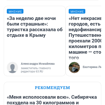
МНЕНИЕ
МНЕНИЕ
«За неделю две ночи
«Нет некрасив
были страшные»:
городов, есть
туристка рассказала об
недофинансиро
отдыхе в Крыму
Путешественн
проехали 2000
километров по 
машине — стои
того
Александра Исмайлова
Екатерина Лит
заместитель главного
редактора 63.RU
РЕКОМЕНДУЕМ
«Меня исполосовали всю». Сибирячка
похудела на 30 килограммов и