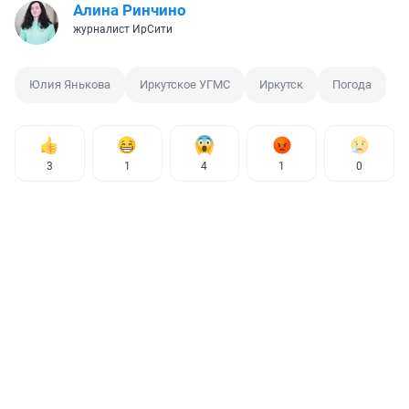
Алина Ринчино
журналист ИрСити
Юлия Янькова
Иркутское УГМС
Иркутск
Погода
3
1
4
1
0