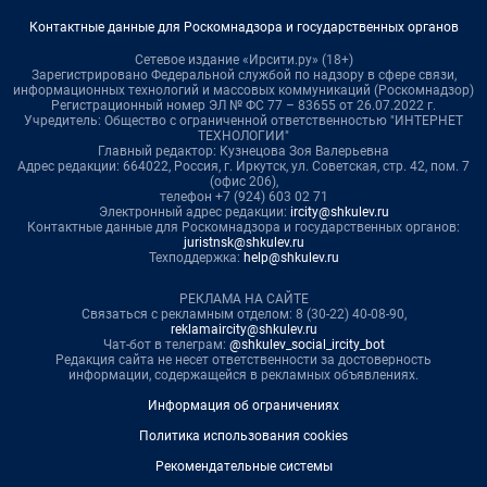
Контактные данные для Роскомнадзора и государственных органов
Сетевое издание «Ирсити.ру» (18+)
Зарегистрировано Федеральной службой по надзору в сфере связи,
информационных технологий и массовых коммуникаций (Роскомнадзор)
Регистрационный номер ЭЛ № ФС 77 – 83655 от 26.07.2022 г.
Учредитель: Общество с ограниченной ответственностью "ИНТЕРНЕТ
ТЕХНОЛОГИИ"
Главный редактор: Кузнецова Зоя Валерьевна
Адрес редакции: 664022, Россия, г. Иркутск, ул. Советская, стр. 42, пом. 7
(офис 206),
телефон +7 (924) 603 02 71
Электронный адрес редакции:
ircity@shkulev.ru
Контактные данные для Роскомнадзора и государственных органов:
juristnsk@shkulev.ru
Техподдержка:
help@shkulev.ru
РЕКЛАМА НА САЙТЕ
Связаться с рекламным отделом: 8 (30-22) 40-08-90,
reklamaircity@shkulev.ru
Чат-бот в телеграм:
@shkulev_social_ircity_bot
Редакция сайта не несет ответственности за достоверность
информации, содержащейся в рекламных объявлениях.
Информация об ограничениях
Политика использования cookies
Рекомендательные системы