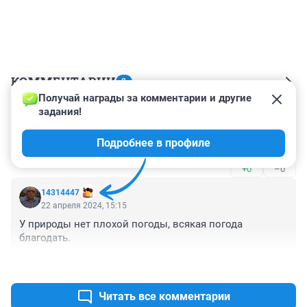
КОММЕНТАРИИ
2
Получай награды за комментарии и другие 
задания!
Гость
22 апреля 2024, 20:10
Подробнее в профиле
Чай не в Крыму живëм, перезимуем)))
+0
–0
14314447
22 апреля 2024, 15:15
У природы нет плохой погоды, всякая погода 
благодать.
+0
–0
Читать все комментарии