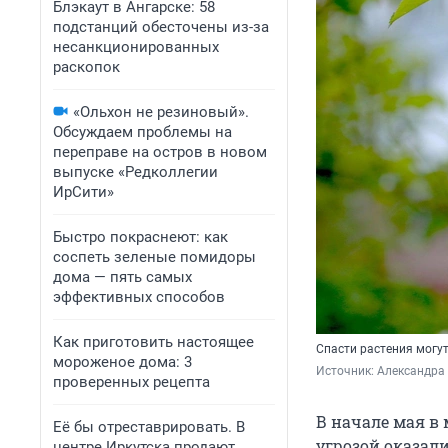
Блэкаут в Ангарске: 58
подстанций обесточены из-за
несанкционированных
раскопок
«Ольхон не резиновый».
Обсуждаем проблемы на
переправе на остров в новом
выпуске «Редколлегии
ИрСити»
Быстро покраснеют: как
соспеть зеленые помидоры
дома — пять самых
эффективных способов
Как приготовить настоящее
Спасти растения могут
мороженое дома: 3
Источник: 
Александра
проверенных рецепта
В начале мая в
Её бы отреставрировать. В
угрозой оказал
центре Иркутска продают