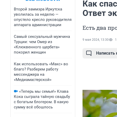
Как спас
Второй заммэра Иркутска
Ответ э
уволилась за неделю —
опустело кресло руководителя
аппарата администрации
Есть два пр
Самый сексуальный мужчина
9 мая 2024, 13:30
1
Турции: чем Омер из
«Клюквенного щербета»
покорил женщин
Написать
Как использовать «Макс» во
благо? Разберем работу
мессенджера на
«Медиамастерской»
«Теперь мы семья!» Клава
Кока сыграла тайную свадьбу
с богатым блогером. В какую
сумму всё обошлось