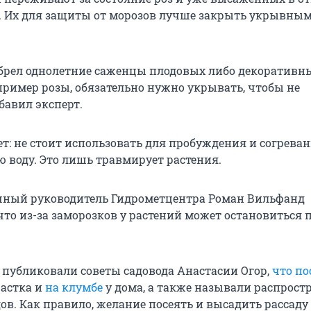
. Их для защиты от морозов лучше закрыть укрывны
обрел однолетние саженцы плодовых либо декоративн
пример розы, обязательно нужно укрывать, чтобы не
бавил эксперт.
т: не стоит использовать для пробуждения и согрева
ю воду. Это лишь травмирует растения.
чный руководитель Гидрометцентра Роман Вильфанд
 что из-за заморозков у растений может остановиться 
 публиковали советы садовода Анастасии Огор,
что по
частка и
на клумбе
у дома, а также называли распрос
ов. Как правило, желание посеять и высадить рассаду