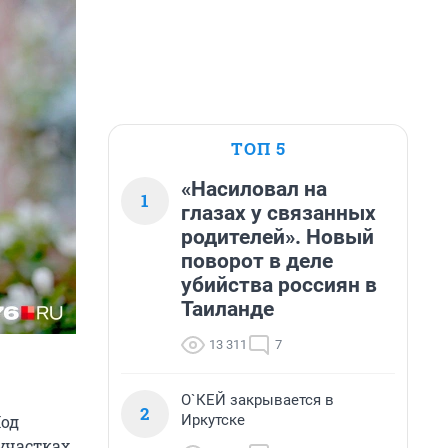
ТОП 5
«Насиловал на
1
глазах у связанных
родителей». Новый
поворот в деле
убийства россиян в
Таиланде
13 311
7
О`КЕЙ закрывается в
2
Иркутске
Под
участках.