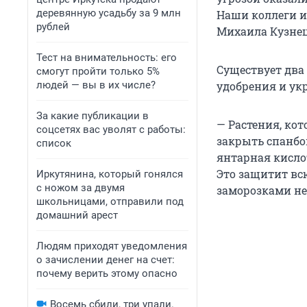
деревянную усадьбу за 9 млн
Наши коллеги 
рублей
Михаила Кузнецо
Тест на внимательность: его
Существует два 
смогут пройти только 5%
людей — вы в их числе?
удобрения и ук
За какие публикации в
— Растения, ко
соцсетях вас уволят с работы:
закрыть спанбо
список
янтарная кисло
Это защитит вс
Иркутянина, который гонялся
с ножом за двумя
заморозками не 
школьницами, отправили под
домашний арест
Людям приходят уведомления
о зачислении денег на счет:
почему верить этому опасно
Восемь сбили, три упали.