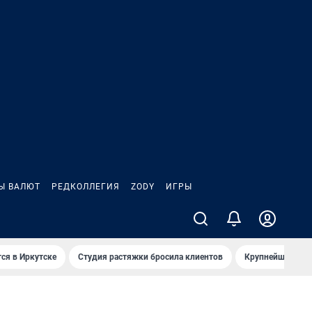
Ы ВАЛЮТ
РЕДКОЛЛЕГИЯ
ZODY
ИГРЫ
ся в Иркутске
Студия растяжки бросила клиентов
Крупнейшие про