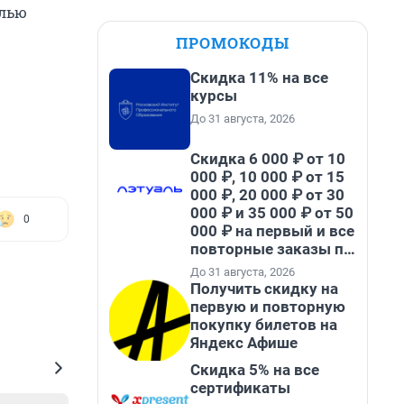
елью
ПРОМОКОДЫ
Скидка 11% на все
курсы
До 31 августа, 2026
Скидка 6 000 ₽ от 10
000 ₽, 10 000 ₽ от 15
000 ₽, 20 000 ₽ от 30
000 ₽ и 35 000 ₽ от 50
0
000 ₽ на первый и все
повторные заказы по
промокоду НАБЕРИ
До 31 августа, 2026
Получить скидку на
первую и повторную
покупку билетов на
Яндекс Афише
Скидка 5% на все
сертификаты