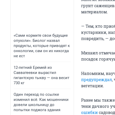
грунт саженцев
материалом.
— Тем, кто при
кустарники, на
«Сами кормите свои будущие
повредить, — до
опухоли». Биолог назвал
продукты, которые приводят к
онкологии, сам он их никогда
Михаил отмечае
не ест
посадок горячу
12-летний Еремей из
Савватеевки вырастил
Напомним, нау
гигантскую тыкву — она весит
предупреждал
,
730 кг
вегетации.
Один переход по ссылке
изменил всё. Как мошенники
Ранее мы также
довели школьницу до
тени дачного у
попытки поджога здания
ошибки
садовод