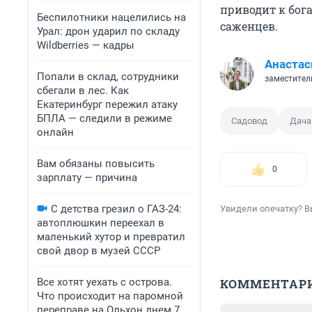
приводит к бог
Беспилотники нацелились на
саженцев.
Урал: дрон ударил по складу
Wildberries — кадры
Анастас
Попали в склад, сотрудники
заместител
сбегали в лес. Как
Екатеринбург пережил атаку
БПЛА — следили в режиме
Садовод
Дача
онлайн
Вам обязаны повысить
0
зарплату — причина
С детства грезил о ГАЗ-24:
Увидели опечатку? В
автоплюшкин переехал в
маленький хутор и превратил
свой двор в музей СССР
Все хотят уехать с острова.
КОММЕНТАР
Что происходит на паромной
переправе на Ольхон днем 7