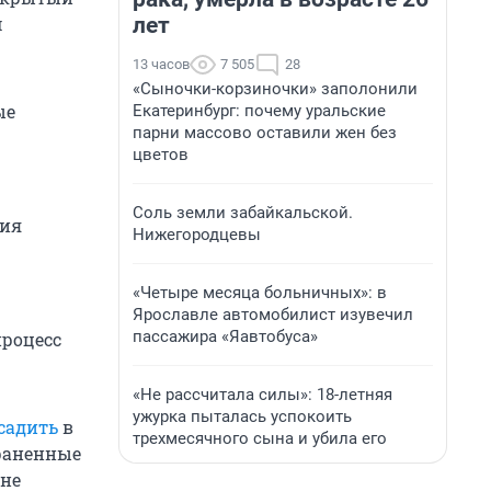
лет
м
13 часов
7 505
28
«Сыночки-корзиночки» заполонили
ые
Екатеринбург: почему уральские
парни массово оставили жен без
цветов
Соль земли забайкальской.
ния
Нижегородцевы
«Четыре месяца больничных»: в
Ярославле автомобилист изувечил
пассажира «Яавтобуса»
процесс
«Не рассчитала силы»: 18-летняя
ужурка пыталась успокоить
садить
в
трехмесячного сына и убила его
траненные
 не