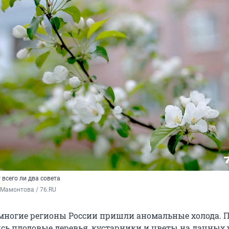
 всего ли два совета
 Мамонтова / 76.RU
 многие регионы России пришли аномальные холода. 
ись плодовые деревья, кустарники и цветы на дачных 