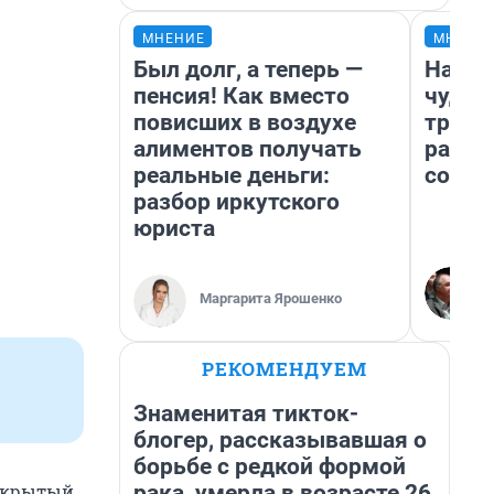
МНЕНИЕ
МНЕНИ
Был долг, а теперь —
Насле
пенсия! Как вместо
чудом
повисших в воздухе
транс
алиментов получать
разне
реальные деньги:
совет
разбор иркутского
юриста
Маргарита Ярошенко
РЕКОМЕНДУЕМ
Знаменитая тикток-
блогер, рассказывавшая о
борьбе с редкой формой
рака, умерла в возрасте 26
открытый