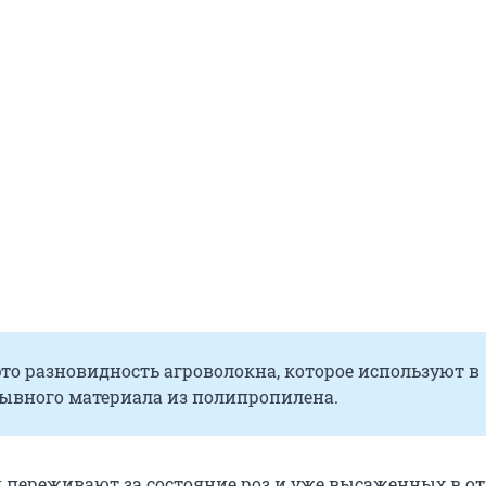
то разновидность агроволокна, которое используют в
рывного материала из полипропилена.
 переживают за состояние роз и уже высаженных в 