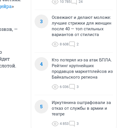
10 785
24
ейра
»
Освежают и делают моложе:
3
лучшие стрижки для женщин
озков, —
после 40 — топ стильных
вариантов от стилиста
8 608
2
о
йдет
Кто потерял из-за атак БПЛА.
4
слотой.
Рейтинг крупнейших
продавцов маркетплейсов из
Байкальского региона
6 036
3
Иркутянина оштрафовали за
5
отказ от службы в армии и
театре
4 853
3