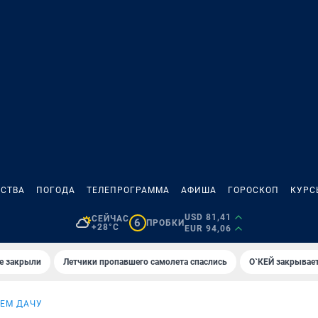
СТВА
ПОГОДА
ТЕЛЕПРОГРАММА
АФИША
ГОРОСКОП
КУРС
USD 81,41
СЕЙЧАС
6
ПРОБКИ
+28°C
EUR 94,06
е закрыли
Летчики пропавшего самолета спаслись
О`КЕЙ закрывает
ЕМ ДАЧУ