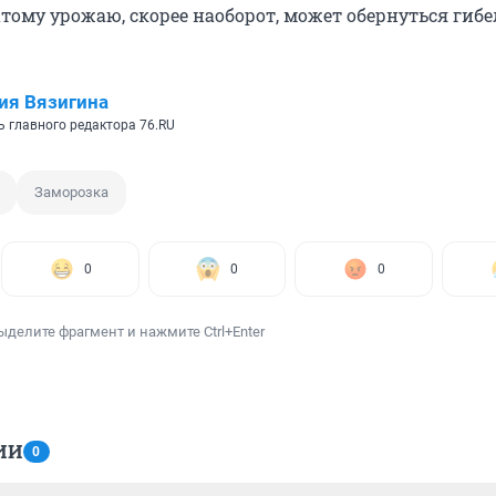
атому урожаю, скорее наоборот, может обернуться гиб
ия Вязигина
ь главного редактора 76.RU
Заморозка
0
0
0
ыделите фрагмент и нажмите Ctrl+Enter
ИИ
0