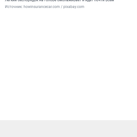
Легкий беспорядок на голове омолаживает и идет почти всем
Источник: 
howinsurancecar.com / pixabay.com