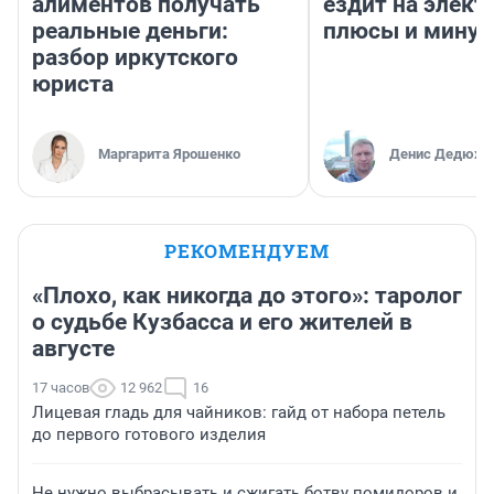
алиментов получать
ездит на элект
реальные деньги:
плюсы и мину
разбор иркутского
юриста
Маргарита Ярошенко
Денис Дедюхи
РЕКОМЕНДУЕМ
«Плохо, как никогда до этого»: таролог
о судьбе Кузбасса и его жителей в
августе
17 часов
12 962
16
Лицевая гладь для чайников: гайд от набора петель
до первого готового изделия
Не нужно выбрасывать и сжигать ботву помидоров и