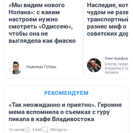
«Мы видим нового
Наследие, кото
Нолана»: с каким
чудом не разва
настроем нужно
транспортный 
смотреть «Одиссею»,
разнес миф о 
чтобы она не
советских доро
выглядела как фиаско
Олег Арефьев
Блогер, предпри
Надежда Губарь
владелец в тра
бизнесе
РЕКОМЕНДУЕМ
«Так неожиданно и приятно». Героиня
мема вспомнила о съемках с гуру
пикапа в кафе Владивостока
16 часов
9 846
Обсудить