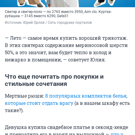
Свитер и свитер-поло — по 2765 вместо 3950, Aim clo. Куртка-
рубашка — 3145 вместо 6290, Gate31
Источник: 
Юрий Орлов / Сеть городских порталов
— Лето — самое время купить хороший трикотаж.
В этих свитерах содержание мериносовой шерсти
50%, а это значит, вам будет тепло в холод и
нежарко в помещении, — советует Юлия.
Что еще почитать про покупки и
стильные сочетания
Мертвые рюши:
8 популярных комплектов белья,
которые стоит отдать врагу
(а в вашем шкафу есть
такие?).
Девушка купила свадебное платье в секонд-хенде
и превратила его в наряд на выпускной —
что у