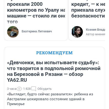
проехали 2000
кредит, — к не
километров по Уралу на
приехала служ
машине — стоило ли оно
безопасности
того
Ксения Владим
Екатерина Литкевич
Автор мнения
РЕКОМЕНДУЕМ
«Девчонки, вы испытываете судьбу»:
что творится в подпольной рюмочной
на Березовой в Рязани — обзор
YA62.RU
3 часа
1 828
Обсудить
«Выглядит, будто сейчас развалится»: ребенка из
Австралии шокировало состояние зданий в
Приморье