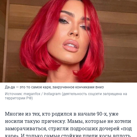
Да-да — это то самое каре, закрученное кончиками вниз
Источник: 
meganfox / Instagram (деятельность соцсети запрещена на 
территории РФ)
Многие из тех, кто родился в начале 90-х, уже
носили такую прическу. Мамы, которые не хотели
заморачиваться, стригли подросших дочерей «под
каре». И только самые стойкие плели косы вплоть