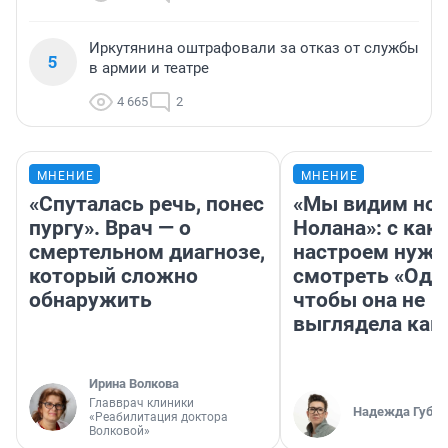
Иркутянина оштрафовали за отказ от службы
5
в армии и театре
4 665
2
МНЕНИЕ
МНЕНИЕ
«Спуталась речь, понес
«Мы видим нов
пургу». Врач — о
Нолана»: с как
смертельном диагнозе,
настроем нужн
который сложно
смотреть «Оди
обнаружить
чтобы она не
выглядела как
Ирина Волкова
Главврач клиники
Надежда Губар
«Реабилитация доктора
Волковой»