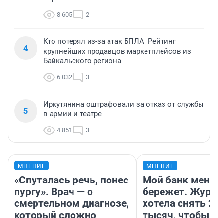
8 605
2
Кто потерял из-за атак БПЛА. Рейтинг
4
крупнейших продавцов маркетплейсов из
Байкальского региона
6 032
3
Иркутянина оштрафовали за отказ от службы
5
в армии и театре
4 851
3
МНЕНИЕ
МНЕНИЕ
«Спуталась речь, понес
Мой банк меня
пургу». Врач — о
бережет. Журн
смертельном диагнозе,
хотела снять 2
который сложно
тысяч, чтобы п