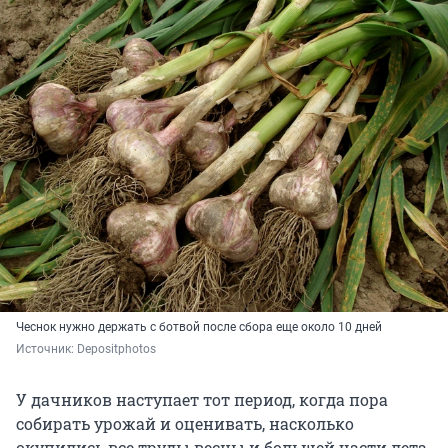
Чеснок нужно держать с ботвой после сбора еще около 10 дней
Источник: 
Depositphotos
У дачников наступает тот период, когда пора
собирать урожай и оценивать, насколько
окупились все труды весны и большей части лета.