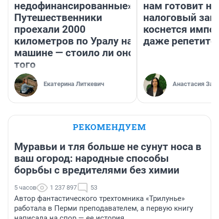
недофинансированные».
нам готовит н
Путешественники
налоговый зако
проехали 2000
коснется импор
километров по Уралу на
даже репетито
машине — стоило ли оно
того
Екатерина Литкевич
Анастасия Зав
РЕКОМЕНДУЕМ
Муравьи и тля больше не сунут носа в
ваш огород: народные способы
борьбы с вредителями без химии
5 часов
1 237 897
53
Автор фантастического трехтомника «Трилунье»
работала в Перми преподавателем, а первую книгу
написала на спор — ее история