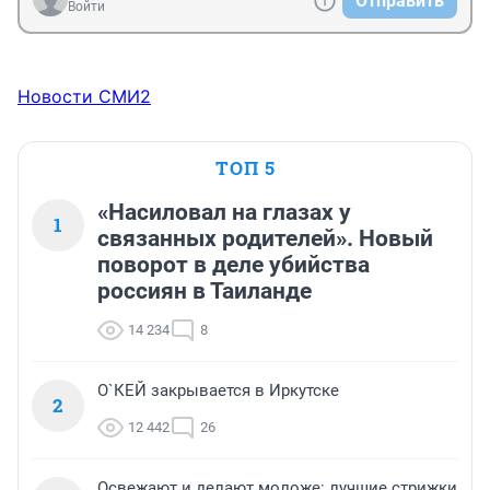
Отправить
Войти
Новости СМИ2
ТОП 5
«Насиловал на глазах у
1
связанных родителей». Новый
поворот в деле убийства
россиян в Таиланде
14 234
8
О`КЕЙ закрывается в Иркутске
2
12 442
26
Освежают и делают моложе: лучшие стрижки