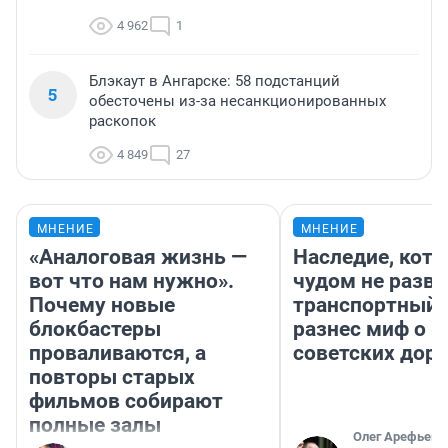
4 962
1
Блэкаут в Ангарске: 58 подстанций
5
обесточены из-за несанкционированных
раскопок
4 849
27
МНЕНИЕ
МНЕНИЕ
«Аналоговая жизнь —
Наследие, кото
вот что нам нужно».
чудом не разва
Почему новые
транспортный 
блокбастеры
разнес миф о 
проваливаются, а
советских доро
повторы старых
фильмов собирают
полные залы
Олег Арефьев