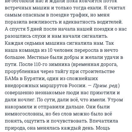
не обгоняли нас и ждали пока кончится поток
встречных машин и только тогда ехали. Я считал
самым опасным в поездке трафик, но меня
поразила вежливость и адекватность водителей.
А спустя 5 дней после начала нашей поездки о нас
разошлись слухи и нам начали сигналить.
Каждая седьмая машина сигналила нам. Так
наша команда из 10 человек переросла в нечто
большее. Местные были добры и желали удачи в
пути. После 110-го зимника (временная дорога,
прорубленная через тайгу при строительстве
БАМа в Бурятии, один из сложнейших
внедорожных маршрутов России. —
Прим. ред.
)
совершенно незнакомые люди нас приютили и
дали ночлег. По сути, дали всё, что имели. Утром
накормили и отправили дальше. Они были
немногословны, но без слов можно было всё
понять, ощутить и почувствовать. Впечатлила
природа, она менялась каждый день. Мощь