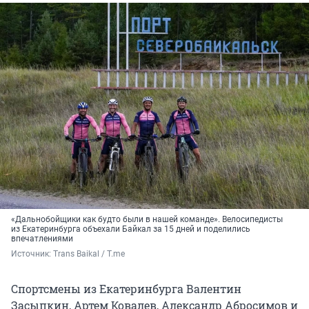
«Дальнобойщики как будто были в нашей команде». Велосипедисты
из Екатеринбурга объехали Байкал за 15 дней и поделились
впечатлениями
Источник: 
Trans Baikal / T.me
Cпортсмены из Екатеринбурга Валентин
Засыпкин, Артем Ковалев, Александр Абросимов и