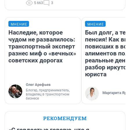
5 663
3
МНЕНИЕ
МНЕНИЕ
Наследие, которое
Был долг, а те
чудом не развалилось:
пенсия! Как вм
транспортный эксперт
повисших в во
разнес миф о «вечных»
алиментов пол
советских дорогах
реальные день
разбор иркутск
юриста
Олег Арефьев
Блогер, предприниматель,
Маргарита Яро
владелец в транспортном
бизнесе
РЕКОМЕНДУЕМ
«С гордостью говорю, что я