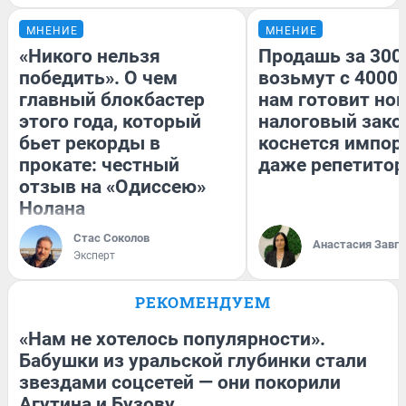
МНЕНИЕ
МНЕНИЕ
«Никого нельзя
Продашь за 3000
победить». О чем
возьмут с 4000.
главный блокбастер
нам готовит но
этого года, который
налоговый зако
бьет рекорды в
коснется импор
прокате: честный
даже репетитор
отзыв на «Одиссею»
Нолана
Стас Соколов
Анастасия Завг
Эксперт
РЕКОМЕНДУЕМ
«Нам не хотелось популярности».
Бабушки из уральской глубинки стали
звездами соцсетей — они покорили
Агутина и Бузову