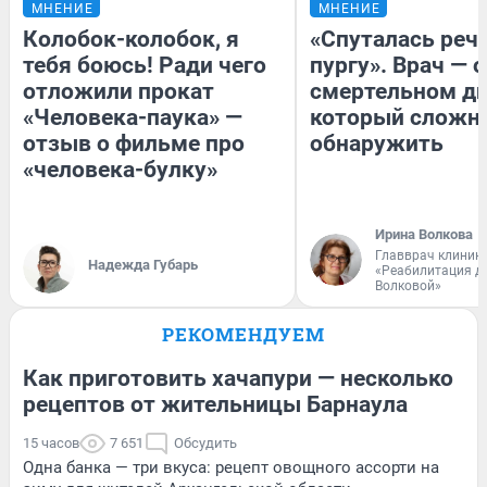
МНЕНИЕ
МНЕНИЕ
Колобок-колобок, я
«Спуталась речь
тебя боюсь! Ради чего
пургу». Врач — о
отложили прокат
смертельном ди
«Человека-паука» —
который сложн
отзыв о фильме про
обнаружить
«человека-булку»
Ирина Волкова
Главврач клиник
Надежда Губарь
«Реабилитация д
Волковой»
РЕКОМЕНДУЕМ
Как приготовить хачапури — несколько
рецептов от жительницы Барнаула
15 часов
7 651
Обсудить
Одна банка — три вкуса: рецепт овощного ассорти на