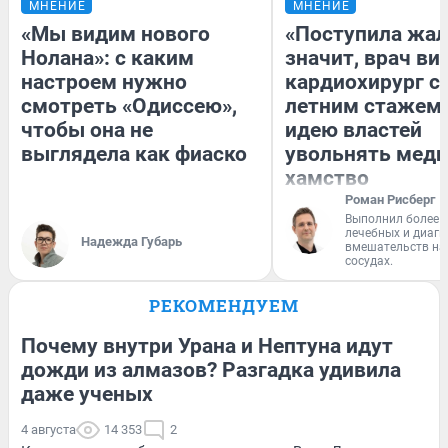
МНЕНИЕ
МНЕНИЕ
«Мы видим нового
«Поступила жал
Нолана»: с каким
значит, врач ви
настроем нужно
кардиохирург с 
смотреть «Одиссею»,
летним стажем 
чтобы она не
идею властей
выглядела как фиаско
увольнять меди
хамство
Роман Рисберг
Выполнил более 
лечебных и диагн
Надежда Губарь
вмешательств на 
сосудах.
РЕКОМЕНДУЕМ
Почему внутри Урана и Нептуна идут
дожди из алмазов? Разгадка удивила
даже ученых
4 августа
14 353
2