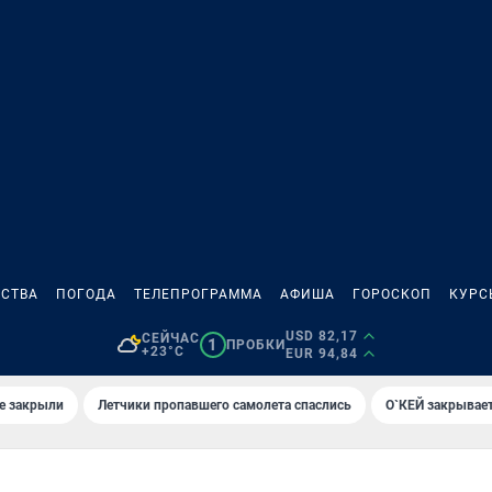
СТВА
ПОГОДА
ТЕЛЕПРОГРАММА
АФИША
ГОРОСКОП
КУРС
USD 82,17
СЕЙЧАС
1
ПРОБКИ
+23°C
EUR 94,84
е закрыли
Летчики пропавшего самолета спаслись
О`КЕЙ закрывает