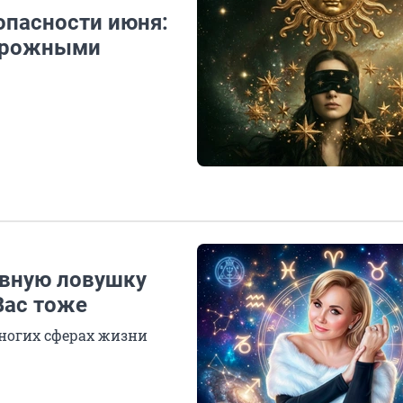
опасности июня:
торожными
авную ловушку
Вас тоже
многих сферах жизни