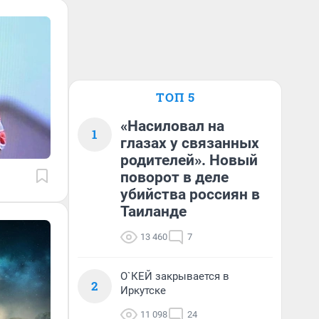
ТОП 5
«Насиловал на
1
глазах у связанных
родителей». Новый
поворот в деле
убийства россиян в
Таиланде
13 460
7
О`КЕЙ закрывается в
2
Иркутске
11 098
24