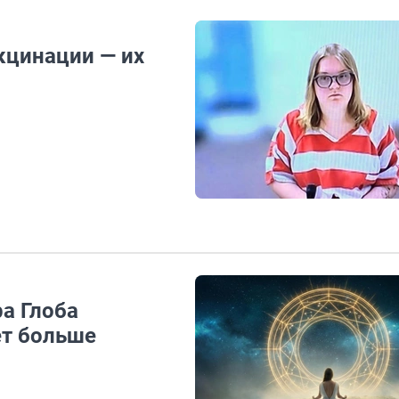
кцинации — их
а Глоба
ет больше