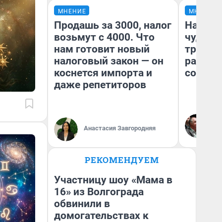
МНЕНИЕ
МНЕНИЕ
Продашь за 3000, налог
Наслед
возьмут с 4000. Что
чудом 
нам готовит новый
трансп
налоговый закон — он
разнес
коснется импорта и
советс
даже репетиторов
Ол
Бл
Анастасия Завгородняя
вл
би
РЕКОМЕНДУЕМ
Участницу шоу «Мама в
16» из Волгограда
обвинили в
домогательствах к