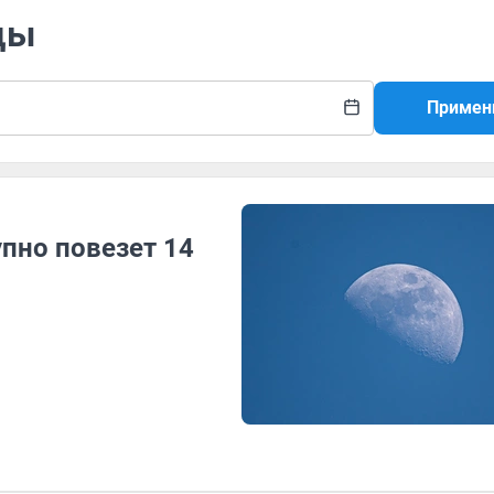
цы
Примен
пно повезет 14