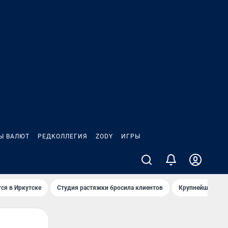
Ы ВАЛЮТ
РЕДКОЛЛЕГИЯ
ZODY
ИГРЫ
ся в Иркутске
Студия растяжки бросила клиентов
Крупнейшие про