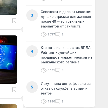
Освежают и делают моложе:
3
лучшие стрижки для женщин
после 40 — топ стильных
вариантов от стилиста
8 797
2
Кто потерял из-за атак БПЛА.
4
Рейтинг крупнейших
продавцов маркетплейсов из
Байкальского региона
6 141
3
Иркутянина оштрафовали за
5
отказ от службы в армии и
театре
4 890
3