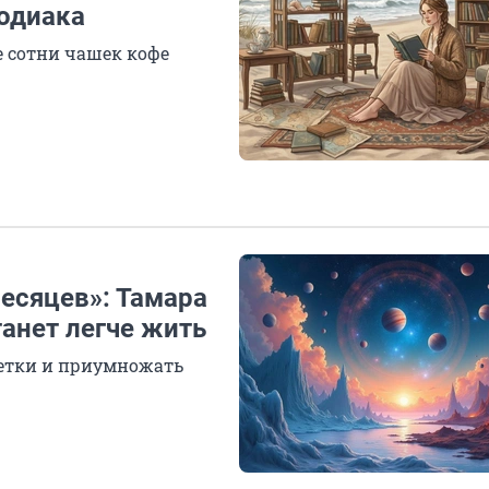
зодиака
 сотни чашек кофе
есяцев»: Тамара
танет легче жить
етки и приумножать