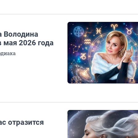
а Володина
 мая 2026 года
одиака
ас отразится