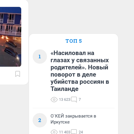
ТОП 5
«Насиловал на
1
глазах у связанных
родителей». Новый
поворот в деле
убийства россиян в
Таиланде
13 623
7
О`КЕЙ закрывается в
2
Иркутске
11 403
24