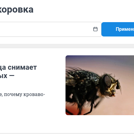
коровка
Примен
ца снимает
ых —
е, почему кроваво-