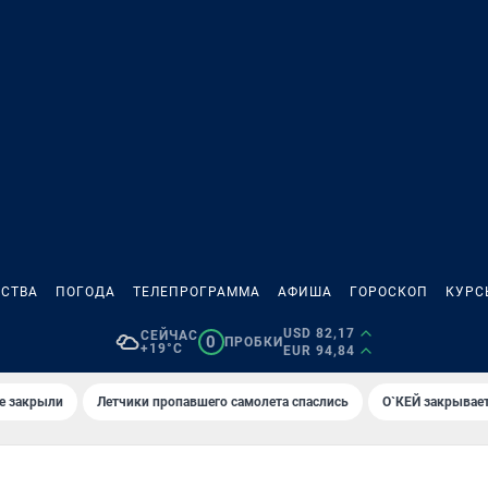
СТВА
ПОГОДА
ТЕЛЕПРОГРАММА
АФИША
ГОРОСКОП
КУРС
USD 82,17
СЕЙЧАС
0
ПРОБКИ
+19°C
EUR 94,84
е закрыли
Летчики пропавшего самолета спаслись
О`КЕЙ закрывает