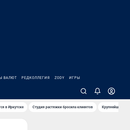
Ы ВАЛЮТ
РЕДКОЛЛЕГИЯ
ZODY
ИГРЫ
ся в Иркутске
Студия растяжки бросила клиентов
Крупнейшие про