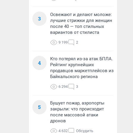
Освежают и делают моложе:
3
лучшие стрижки для женщин
после 40 — топ стильных
вариантов от стилиста
9 199
2
Кто потерял из-за атак БПЛА.
4
Рейтинг крупнейших
продавцов маркетплейсов из
Байкальского региона
6 294
3
Бушует пожар, аэропорты
5
закрыли: что происходит
после массовой атаки
дронов
4 632
Обсудить