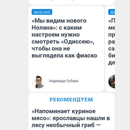
МНЕНИЕ
МНЕНИЕ
«Мы видим нового
«Покуп
Нолана»: с каким
мешке»
настроем нужно
предпр
смотреть «Одиссею»,
рассказ
чтобы она не
самом 
выглядела как фиаско
бизнес
дешевы
На
Надежда Губарь
От
де
РЕКОМЕНДУЕМ
«Напоминает куриное
мясо»: ярославцы нашли в
лесу необычный гриб —